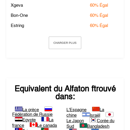
Xgeva
60%
Égal
Bon-One
60%
Égal
Estring
60%
Égal
CHARGER PLUS
Equivalent du
Alfaton
ftrouvé
dans:
La grèce
L'Espagne
La
Fédération de Russie
chine
Israël
Egypte
La
Le Japon
Corée du
france
Le canada
Sud
Bangladesh