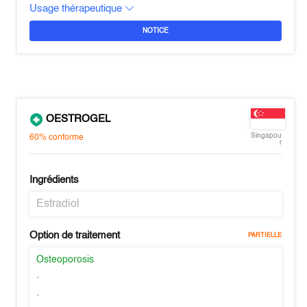
Usage thérapeutique
NOTICE
OESTROGEL
Singapou
60%
conforme
r
Ingrédients
Estradiol
Option de traitement
PARTIELLE
Osteoporosis
-
-