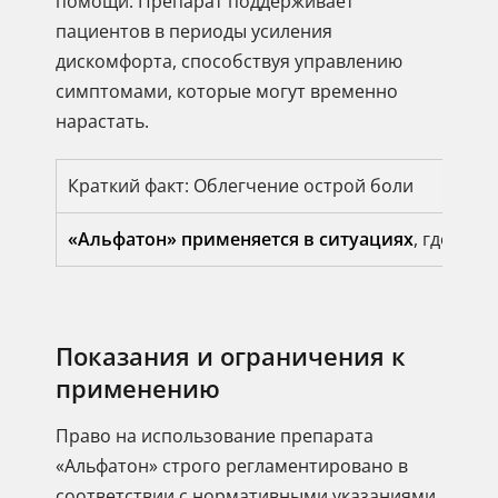
помощи. Препарат поддерживает
пациентов в периоды усиления
дискомфорта, способствуя управлению
симптомами, которые могут временно
нарастать.
Краткий факт: Облегчение острой боли
«Альфатон» применяется в ситуациях
, где тр
Показания и ограничения к
применению
Право на использование препарата
«Альфатон» строго регламентировано в
соответствии с нормативными указаниями,