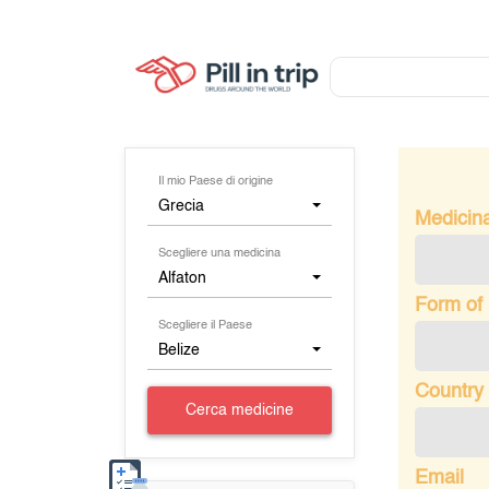
Il mio Paese di origine
Grecia
Medicin
Scegliere una medicina
Alfaton
Form of
Scegliere il Paese
Belize
Country 
Cerca medicine
Email