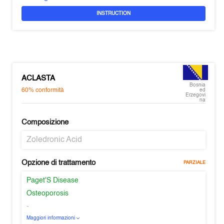
INSTRUCTION
ACLASTA
Bosnia
60%
conformità
ed
Erzegovi
na
Composizione
Zoledronic Acid
Opzione di trattamento
PARZIALE
Paget'S Disease
Osteoporosis
-
Maggiori informazioni