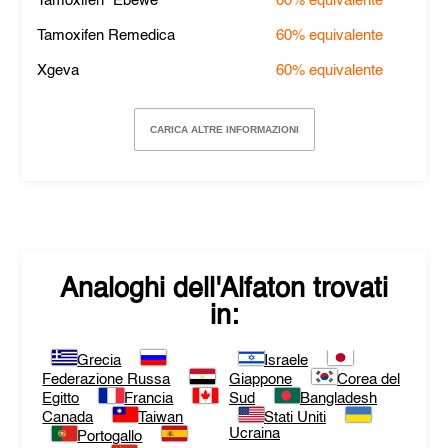
Tamoxifen "Ebewe"
60%
equivalente
Tamoxifen Remedica
60%
equivalente
Xgeva
60%
equivalente
CARICA ALTRE INFORMAZIONI
Analoghi dell'
Alfaton
trovati
in:
Grecia
Israele
Federazione Russa
Giappone
Corea del
Egitto
Francia
Sud
Bangladesh
Canada
Taiwan
Stati Uniti
Ucraina
Portogallo