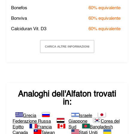
Bonefos
60%
equivalente
Bonviva
60%
equivalente
Calciduran Vit. D3
60%
equivalente
CARICA ALTRE INFORMAZIONI
Analoghi dell'
Alfaton
trovati
in:
Grecia
Israele
Federazione Russa
Giappone
Corea del
Egitto
Francia
Sud
Bangladesh
Canada
Taiwan
Stati Uniti