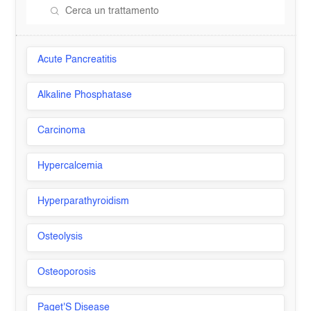
Acute Pancreatitis
Alkaline Phosphatase
Carcinoma
Hypercalcemia
Hyperparathyroidism
Osteolysis
Osteoporosis
Paget'S Disease