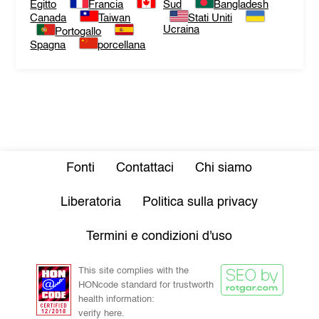
Egitto
Francia
Sud
Bangladesh
Canada
Taiwan
Stati Uniti
Ucraina
Portogallo
Spagna
porcellana
Fonti
Contattaci
Chi siamo
Liberatoria
Politica sulla privacy
Termini e condizioni d'uso
This site complies with the
HONcode standard for trustworth
health information:
verify here.