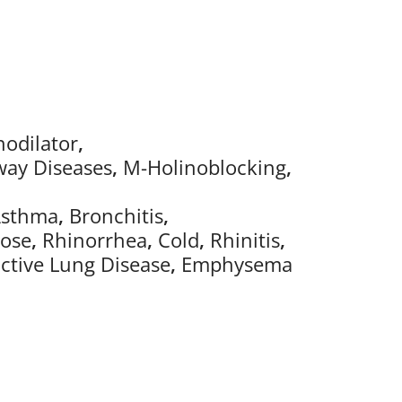
odilator
,
way Diseases
,
M-Holinoblocking
,
sthma
,
Bronchitis
,
Nose
,
Rhinorrhea
,
Cold
,
Rhinitis
,
ctive Lung Disease
,
Emphysema