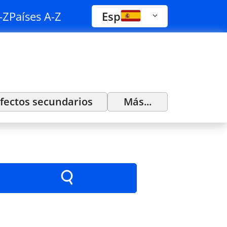
-Z
Países A-Z
Esp
fectos secundarios
Más...