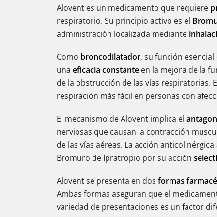
Alovent es un medicamento que requiere
p
respiratorio. Su principio activo es el
Bromur
administración localizada mediante
inhalac
Como
broncodilatador
, su función esencial
una
eficacia constante
en la mejora de la fu
de la obstrucción de las vías respiratoria
respiración más fácil en personas con afecc
El mecanismo de Alovent implica el
antagon
nerviosas que causan la contracción muscula
de las vías aéreas. La acción anticolinérgi
Bromuro de Ipratropio por su acción
select
Alovent se presenta en dos
formas farmacé
Ambas formas aseguran que el medicamento 
variedad de presentaciones es un factor dif