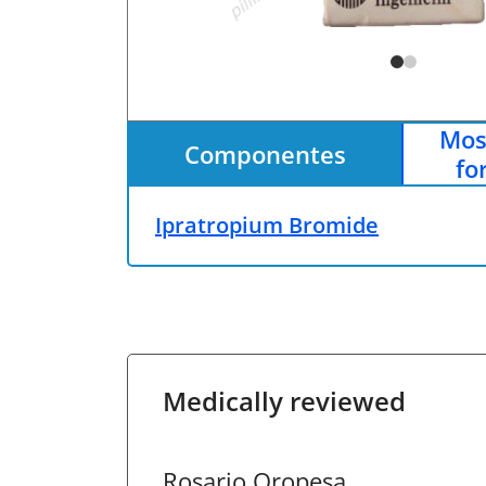
Mos
Componentes
fo
Ipratropium Bromide
Medically reviewed
Rosario Oropesa