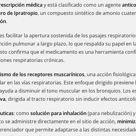
rescripción médica
y está clasificado como un agente
antico
o de Ipratropio
, un compuesto sintético de amonio cuater
ión
.
 es facilitar la apertura sostenida de los pasajes respirato
nción pulmonar a largo plazo, lo que respalda su papel en l
s. Esto confirma que el medicamento es una herramienta con
iones respiratorias crónicas.
ismo de los receptores muscarínicos
, una acción fisiológi
r en las vías respiratorias. Este enfoque dirigido previene 
ca ayuda a disminuir el tono muscular en los bronquios. Los
iva
, dirigida al tracto respiratorio sin inducir efectos anticol
uticas
: como
solución para inhalación
(para nebulización)
se administre directamente en el sitio de acción,
minimi
erenciador que permite adaptarse a las distintas necesidade