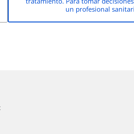
tratamiento. Para tomar decisiones
un profesional sanitari
t