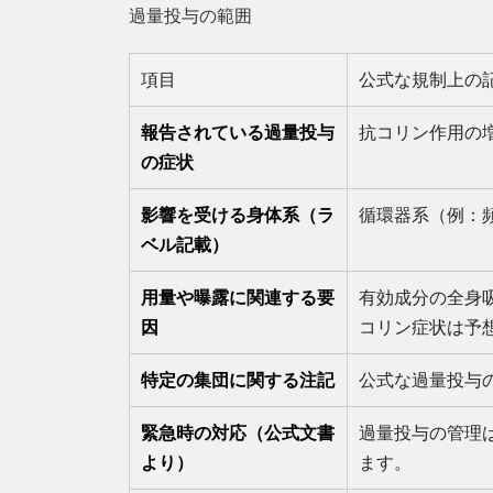
過量投与の範囲
項目
公式な規制上の
報告されている過量投与
抗コリン作用の
の症状
影響を受ける身体系（ラ
循環器系（例：
ベル記載）
用量や曝露に関連する要
有効成分の全身
因
コリン症状は予
特定の集団に関する注記
公式な過量投与
緊急時の対応（公式文書
過量投与の管理
より）
ます。