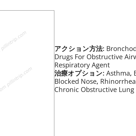
アクション方法:
Bronchod
Drugs For Obstructive Air
Respiratory Agent
治療オプション:
Asthma
,
Blocked Nose
,
Rhinorrhea
Chronic Obstructive Lung