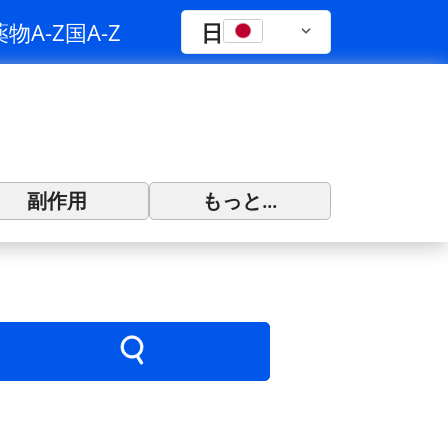
薬物A-Z
国A-Z
日
副作用
もっと...