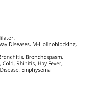
ilator
,
way Diseases
,
M-Holinoblocking
,
Bronchitis
,
Bronchospasm
,
,
Cold
,
Rhinitis
,
Hay Fever
,
 Disease
,
Emphysema