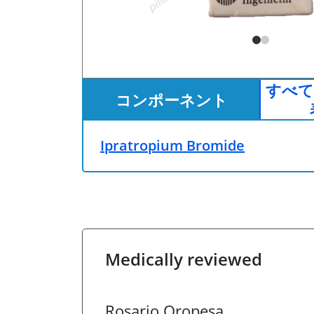
すべて
コンポーネント
Ipratropium Bromide
Medically reviewed
Rosario Oropesa