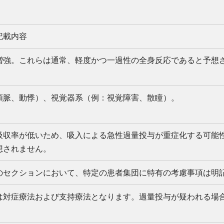
記載内容
増強。これらは通常、軽度かつ一過性の全身反応であると予想
頻脈、動悸）、視覚器系（例：視覚障害、散瞳）。
吸収率が低いため、吸入による急性過量投与が重症化する可能
想されません。
のセクションにおいて、特定の患者集団に特有の考慮事項は明
は対症療法および支持療法となります。過量投与が疑われる場