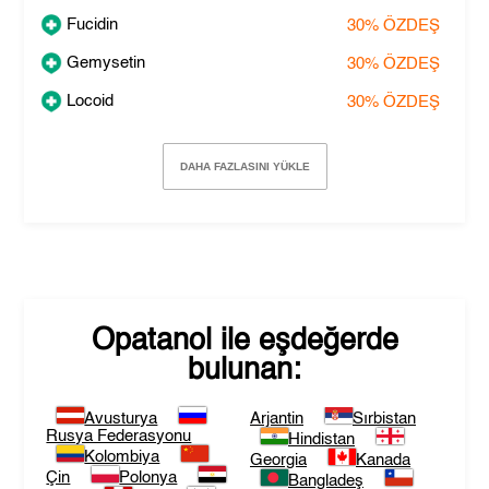
Fucidin
30%
ÖZDEŞ
Gemysetin
30%
ÖZDEŞ
Locoid
30%
ÖZDEŞ
DAHA FAZLASINI YÜKLE
Opatanol
ile eşdeğerde
bulunan:
Avusturya
Arjantin
Sırbistan
Rusya Federasyonu
Hindistan
Kolombiya
Georgia
Kanada
Çin
Polonya
Bangladeş