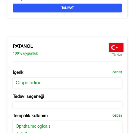
TALIMAT
PATANOL
100%
uygunluk
Türkiye
İçerik
ÖZDEŞ
Olopatadine
Tedavi seçeneği
Terapötik kullanım
ÖZDEŞ
Ophthalmologicals