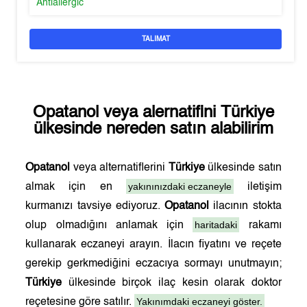
Antiallergic
TALIMAT
Opatanol
veya alernatifini
Türkiye
ülkesinde nereden satın alabilirim
Opatanol
veya alternatiflerini
Türkiye
ülkesinde satın
yakınınızdaki eczaneyle
almak için en
iletişim
kurmanızı tavsiye ediyoruz.
Opatanol
ilacının stokta
haritadaki
olup olmadığını anlamak için
rakamı
kullanarak eczaneyi arayın. İlacın fiyatını ve reçete
gerekip gerkmediğini eczacıya sormayı unutmayın;
Türkiye
ülkesinde birçok ilaç kesin olarak doktor
Yakınımdaki eczaneyi göster.
reçetesine göre satılır.