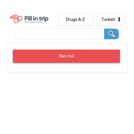
Drugs A-Z
Turkish
İlacı bul