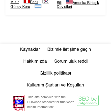
Mısır
Peru
Şili
Amerika Birleşik
Güney Kore
Devletleri
Kaynaklar
Bizimle iletişime geçin
Hakkımızda
Sorumluluk reddi
Gizlilik politikası
Kullanım Şartları ve Koşulları
This site complies with the
HONcode standard for trustworth
health information: