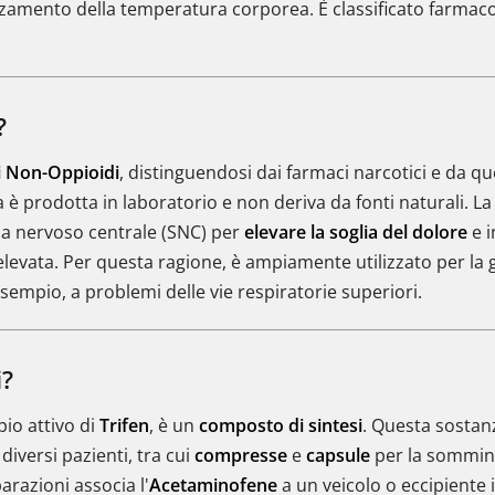
alzamento della temperatura corporea. È classificato farm
?
i Non-Oppioidi
, distinguendosi dai farmaci narcotici e da q
a è prodotta in laboratorio e non deriva da fonti naturali. L
ma nervoso centrale (SNC) per
elevare la soglia del dolore
e i
evata. Per questa ragione, è ampiamente utilizzato per la g
sempio, a problemi delle vie respiratorie superiori.
i?
ipio attivo di
Trifen
, è un
composto di sintesi
. Questa sostanz
diversi pazienti, tra cui
compresse
e
capsule
per la sommin
arazioni associa l'
Acetaminofene
a un veicolo o eccipiente