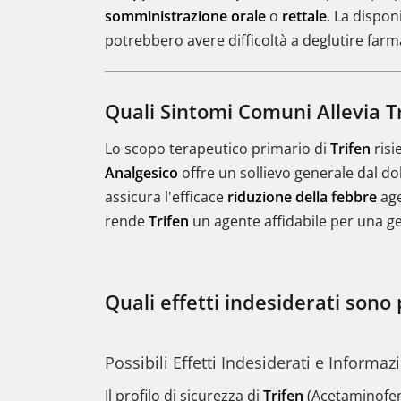
somministrazione
orale
o
rettale
. La dispon
potrebbero avere difficoltà a deglutire farma
Quali Sintomi Comuni Allevia T
Lo scopo terapeutico primario di
Trifen
risi
Analgesico
offre un sollievo generale dal do
assicura l'efficace
riduzione della febbre
age
rende
Trifen
un agente affidabile per una ge
Quali effetti indesiderati sono 
Possibili Effetti Indesiderati e Informaz
Il profilo di sicurezza di
Trifen
(Acetaminofene