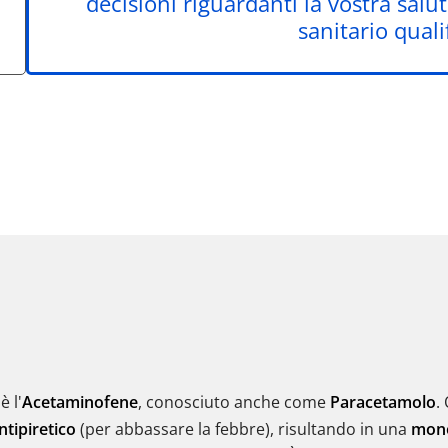
decisioni riguardanti la vostra salu
sanitario quali
è l'
Acetaminofene
, conosciuto anche come
Paracetamolo
.
ntipiretico
(per abbassare la febbre), risultando in una
mono