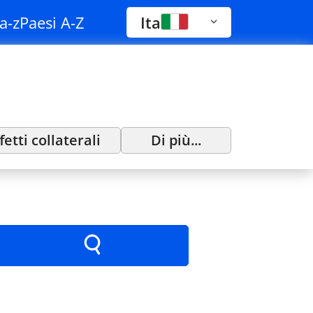
a-z
Paesi A-Z
Ita
fetti collaterali
Di più...