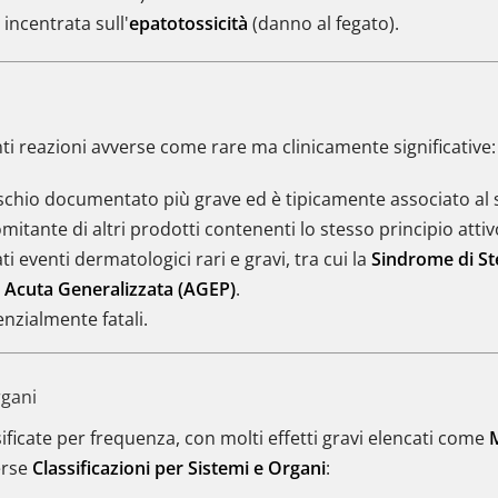
incentrata sull'
epatotossicità
(danno al fegato).
nti reazioni avverse come rare ma clinicamente significative:
ischio documentato più grave ed è tipicamente associato 
tante di altri prodotti contenenti lo stesso principio attiv
eventi dermatologici rari e gravi, tra cui la
Sindrome di St
 Acuta Generalizzata (AGEP)
.
enzialmente fatali.
rgani
ficate per frequenza, con molti effetti gravi elencati come
M
erse
Classificazioni per Sistemi e Organi
: