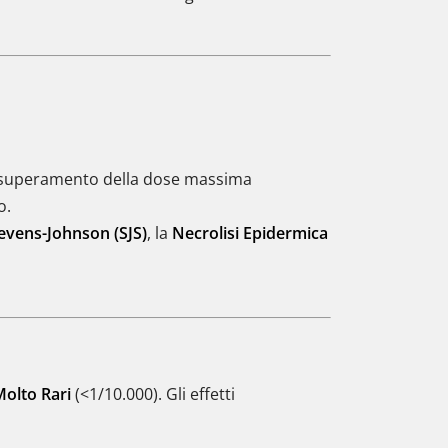
al superamento della dose massima
o.
evens-Johnson (SJS)
, la
Necrolisi Epidermica
olto Rari
(<1/10.000). Gli effetti