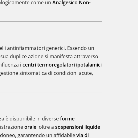
acologicamente come un
Analgesico Non-
uelli antinfiammatori generici. Essendo un
a sua duplice azione si manifesta attraverso
nfluenza i
centri termoregolatori ipotalamici
estione sintomatica di condizioni acute,
a è disponibile in diverse
forme
istrazione
orale
, oltre a
sospensioni liquide
 idoneo, garantendo un'affidabile
via di