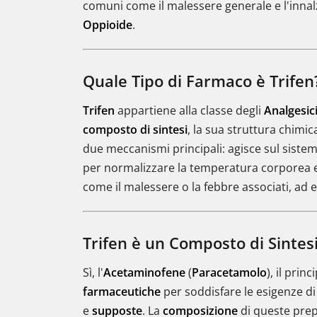
comuni come il malessere generale e l'inn
Oppioide
.
Quale Tipo di Farmaco è Trifen
Trifen
appartiene alla classe degli
Analgesic
composto di sintesi
, la sua struttura chimic
due meccanismi principali: agisce sul siste
per normalizzare la temperatura corporea el
come il malessere o la febbre associati, ad e
Trifen è un Composto di Sintes
Sì, l'
Acetaminofene
(
Paracetamolo
), il princ
farmaceutiche
per soddisfare le esigenze di 
e
supposte
. La
composizione
di queste prep