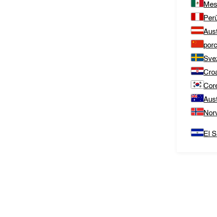
Mes
Per
Aust
porc
Sve
Cro
Cor
Aust
Nor
El S