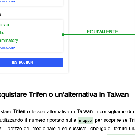
nformazioni
a
liever
EQUIVALENTE
tic
flammatory
nformazioni
INSTRUCTION
cquistare
Trifen
o un'alternativa in
Taiwan
istare
Trifen
o le sue alternative in
Taiwan
, ti consigliamo di 
mappa
utilizzando il numero riportato sulla
per scoprire se
Tr
a il prezzo del medicinale e se sussiste l'obbligo di fornire u