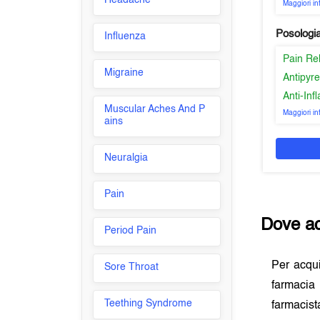
Headache
Maggiori i
Posologi
Influenza
Pain Re
Migraine
Antipyre
Anti-In
Muscular Aches And P
Maggiori i
ains
Neuralgia
Pain
Dove a
Period Pain
Per acqu
Sore Throat
farmacia 
Teething Syndrome
farmacist