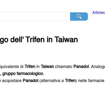
Articles
go dell'
Trifen
in
Taiwan
 equivalente di
Trifen
in
Taiwan
chiamato
Panadol
. Analog
i, gruppo farmacologico.
e acquistare
Panadol
(alternativa a
Trifen
) nelle farmaci