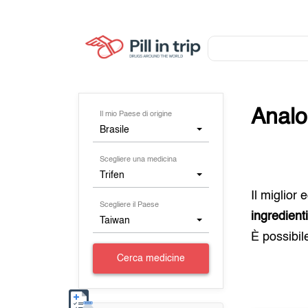
Analo
Il mio Paese di origine
Brasile
Scegliere una medicina
Trifen
Il miglior
Scegliere il Paese
ingredient
Taiwan
È possibil
Cerca medicine