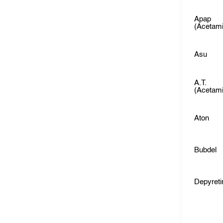
Apap
(Acetam
Asu
A.T.
(Acetam
Aton
Bubdel
Depyreti