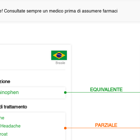
e! Consultate sempre un medico prima di assumere farmaci
Brasile
zione
EQUIVALENTE
minophen
i trattamento
he
PARZIALE
 Headache
roat