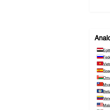
Analo
Egit
Fed
Vie
Spa
Om
Mya
Beli
Ven
Mal