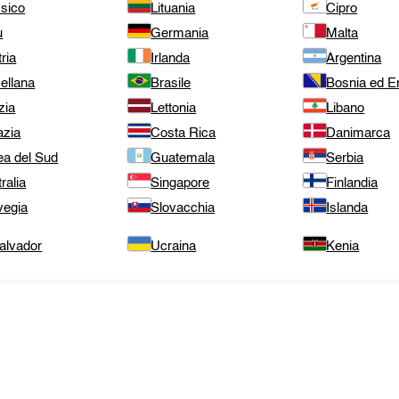
sico
Lituania
Cipro
ù
Germania
Malta
ria
Irlanda
Argentina
ellana
Brasile
Bosnia ed E
zia
Lettonia
Libano
azia
Costa Rica
Danimarca
ea del Sud
Guatemala
Serbia
ralia
Singapore
Finlandia
vegia
Slovacchia
Islanda
alvador
Ucraina
Kenia