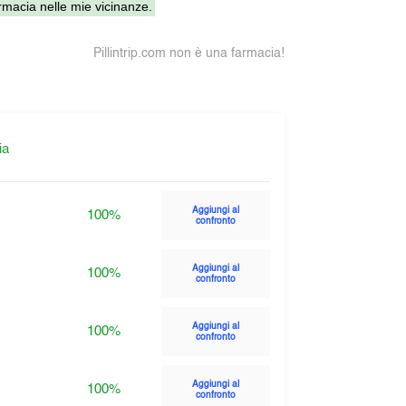
macia nelle mie vicinanze.
Pillintrip.com non è una farmacia!
ia
Aggiungi al
100%
confronto
Aggiungi al
100%
confronto
Aggiungi al
100%
confronto
Aggiungi al
100%
confronto