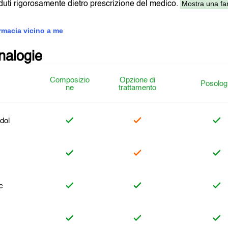
Mostra una far
uti rigorosamente dietro prescrizione del medico.
armacia vicino a me
analogie
Composizio
Opzione di
Posolog
ne
trattamento
dol
c