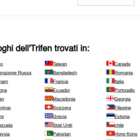
ghi dell'
Trifen
trovati in:
to
Taiwan
Canada
erazione Russa
Bangladesh
Romania
tnam
Francia
Italia
gna
Ecuador
Portogallo
an
Macedonia
Georgia
nmar
Svizzera
Filippine
ze
Grecia
Estonia
ezuela
Stati Uniti
chile
aysia
Pakistan
Hong Kong