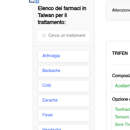
Elenco dei farmaci in
Attenzion
Taiwan
per il
trattamento:
TRIFEN
Arthralgia
Backache
Composi
Cold
Aceta
Opzione d
Earache
Toothac
Fever
Tension
Sore Th