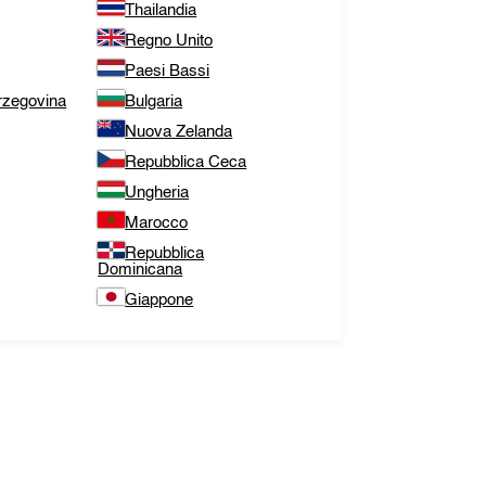
Thailandia
Regno Unito
Paesi Bassi
rzegovina
Bulgaria
Nuova Zelanda
Repubblica Ceca
Ungheria
Marocco
Repubblica
Dominicana
Giappone