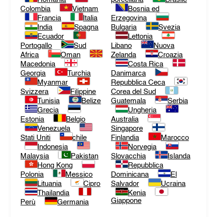
Colombia
Vietnam
Bosnia ed
Francia
Italia
Erzegovina
India
Spagna
Bulgaria
Svezia
Ecuador
Lettonia
Portogallo
Sud
Libano
Nuova
Africa
Oman
Zelanda
Croazia
Macedonia
Costa Rica
Georgia
Turchia
Danimarca
Myanmar
Repubblica Ceca
Svizzera
Filippine
Corea del Sud
Tunisia
Belize
Guatemala
Serbia
Grecia
Ungheria
Estonia
Belgio
Australia
Venezuela
Singapore
Stati Uniti
chile
Finlandia
Marocco
Indonesia
Norvegia
Malaysia
Pakistan
Slovacchia
Islanda
Hong Kong
Repubblica
Polonia
Messico
Dominicana
El
Lituania
Cipro
Salvador
Ucraina
Thailandia
Kenia
Giappone
Perù
Germania