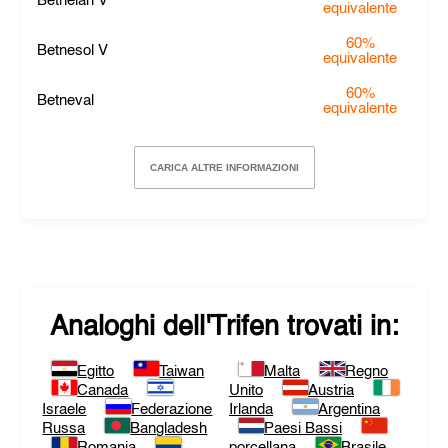
Betnelan V
equivalente
60%
Betnesol V
equivalente
60%
Betneval
equivalente
CARICA ALTRE INFORMAZIONI
Analoghi dell'
Trifen
trovati in:
Egitto
Taiwan
Malta
Regno
Canada
Unito
Austria
Israele
Federazione
Irlanda
Argentina
Russa
Bangladesh
Paesi Bassi
Romania
porcellana
Brasile