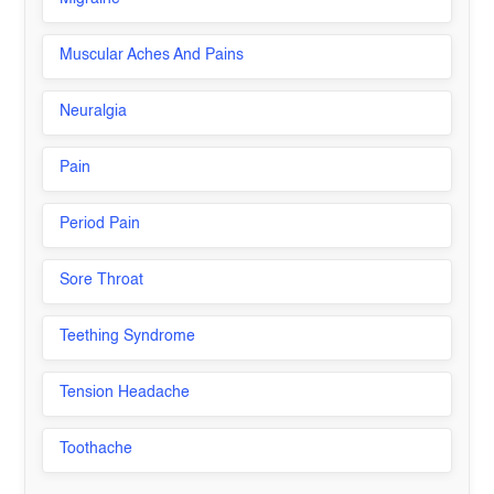
Muscular Aches And Pains
Neuralgia
Pain
Period Pain
Sore Throat
Teething Syndrome
Tension Headache
Toothache