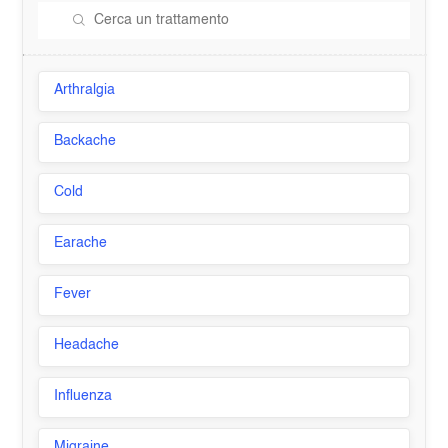
Arthralgia
Backache
Cold
Earache
Fever
Headache
Influenza
Migraine