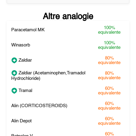
Altre analogie
100%
Paracetamol MK
equivalente
100%
Winasorb
equivalente
80%
Zaldiar
equivalente
Zaldiar (Acetaminophen,Tramadol
80%
equivalente
Hydrochloride)
60%
Tramal
equivalente
60%
Alin (CORTICOSTEROIDS)
equivalente
60%
Alin Depot
equivalente
60%