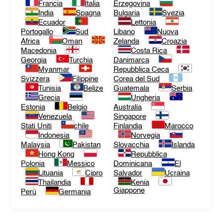
Francia
Italia
Erzegovina
India
Spagna
Bulgaria
Svezia
Ecuador
Lettonia
Portogallo
Sud
Libano
Nuova
Africa
Oman
Zelanda
Croazia
Macedonia
Costa Rica
Georgia
Turchia
Danimarca
Myanmar
Repubblica Ceca
Svizzera
Filippine
Corea del Sud
Tunisia
Belize
Guatemala
Serbia
Grecia
Ungheria
Estonia
Belgio
Australia
Venezuela
Singapore
Stati Uniti
chile
Finlandia
Marocco
Indonesia
Norvegia
Malaysia
Pakistan
Slovacchia
Islanda
Hong Kong
Repubblica
Polonia
Messico
Dominicana
El
Lituania
Cipro
Salvador
Ucraina
Thailandia
Kenia
Giappone
Perù
Germania