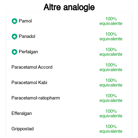
Altre analogie
100%
Pamol
equivalente
100%
Panadol
equivalente
100%
Perfalgan
equivalente
100%
Paracetamol Accord
equivalente
100%
Paracetamol Kabi
equivalente
100%
Paracetamol-ratiopharm
equivalente
100%
Efferalgan
equivalente
100%
Grippostad
equivalente