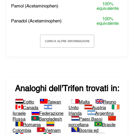
100%
Pamol (Acetaminophen)
equivalente
100%
Panadol (Acetaminophen)
equivalente
CARICA ALTRE INFORMAZIONI
Analoghi dell'
Trifen
trovati in:
Egitto
Taiwan
Malta
Regno
Canada
Unito
Austria
Israele
Federazione
Irlanda
Argentina
Russa
Bangladesh
Paesi Bassi
Romania
porcellana
Brasile
Colombia
Vietnam
Bosnia ed