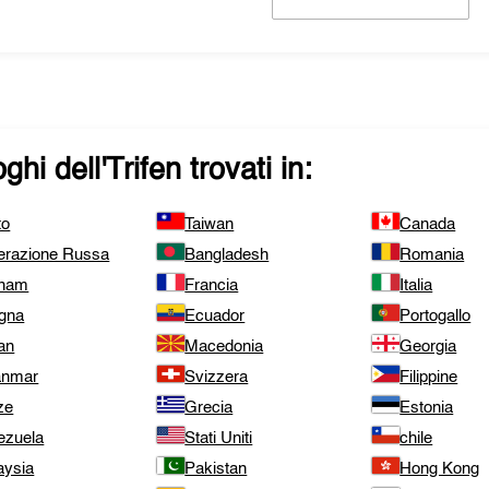
ghi dell'
Trifen
trovati in:
to
Taiwan
Canada
erazione Russa
Bangladesh
Romania
tnam
Francia
Italia
gna
Ecuador
Portogallo
an
Macedonia
Georgia
nmar
Svizzera
Filippine
ze
Grecia
Estonia
ezuela
Stati Uniti
chile
aysia
Pakistan
Hong Kong