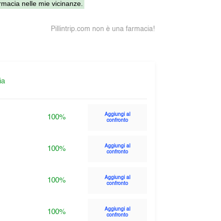
macia nelle mie vicinanze.
Pillintrip.com non è una farmacia!
ia
Aggiungi al
100%
confronto
Aggiungi al
100%
confronto
Aggiungi al
100%
confronto
Aggiungi al
100%
confronto