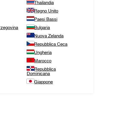
Thailandia
Regno Unito
Paesi Bassi
rzegovina
Bulgaria
Nuova Zelanda
Repubblica Ceca
Ungheria
Marocco
Repubblica
Dominicana
Giappone