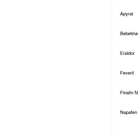
Apyral
Bebetina
Eraldor
Feveril
Finalín 
Napafen