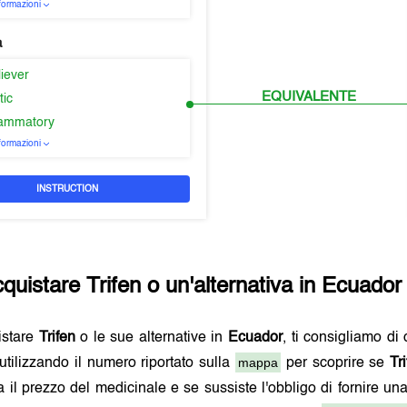
nformazioni
a
liever
EQUIVALENTE
tic
flammatory
nformazioni
INSTRUCTION
cquistare
Trifen
o un'alternativa in
Ecuador
istare
Trifen
o le sue alternative in
Ecuador
, ti consigliamo di
mappa
utilizzando il numero riportato sulla
per scoprire se
Tr
a il prezzo del medicinale e se sussiste l'obbligo di fornire un