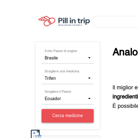
Analo
Il mio Paese di origine
Brasile
Scegliere una medicina
Trifen
Il miglior
Scegliere il Paese
ingredient
Ecuador
È possibil
Cerca medicine