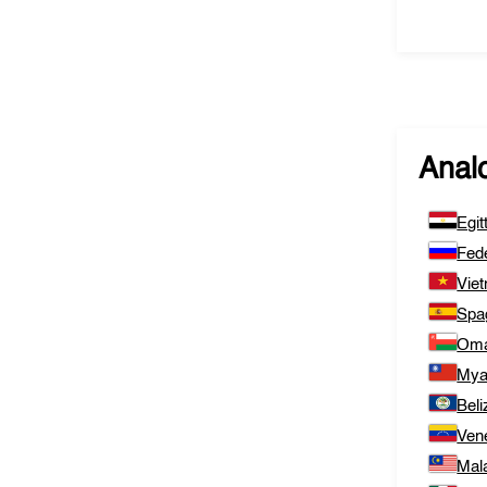
Analo
Egit
Fed
Vie
Spa
Om
Mya
Beli
Ven
Mal