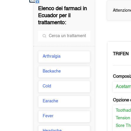
Elenco dei farmaci in
Attenzion
Ecuador
per il
trattamento:
TRIFEN
Arthralgia
Backache
Composi
Cold
Aceta
Opzione d
Earache
Toothac
Fever
Tension
Sore Th