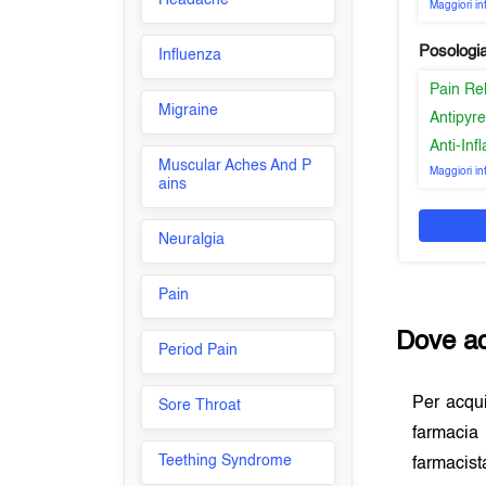
Headache
Maggiori i
Posologi
Influenza
Pain Re
Migraine
Antipyre
Anti-In
Muscular Aches And P
Maggiori i
ains
Neuralgia
Pain
Dove a
Period Pain
Per acqu
Sore Throat
farmacia 
Teething Syndrome
farmacist