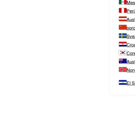
Mes
Per
Aust
porc
Sve
Cro
Cor
Aust
Nor
El S