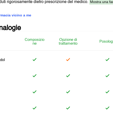
Mostra una far
uti rigorosamente dietro prescrizione del medico.
armacia vicino a me
analogie
Composizio
Opzione di
Posolog
ne
trattamento
dol