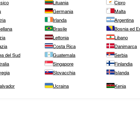
sico
Lituania
Cipro
ù
Germania
Malta
ria
Irlanda
Argentina
ellana
Brasile
Bosnia ed E
zia
Lettonia
Libano
azia
Costa Rica
Danimarca
ea del Sud
Guatemala
Serbia
ralia
Singapore
Finlandia
vegia
Slovacchia
Islanda
alvador
Ucraina
Kenia