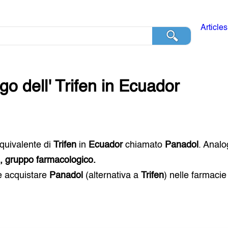
Articles
go dell'
Trifen
in
Ecuador
 equivalente di
Trifen
in
Ecuador
chiamato
Panadol
. Analo
i, gruppo farmacologico.
e acquistare
Panadol
(alternativa a
Trifen
) nelle farmaci