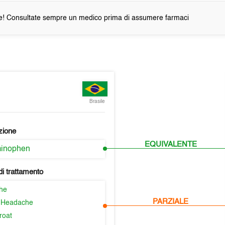
e! Consultate sempre un medico prima di assumere farmaci
Brasile
zione
EQUIVALENTE
minophen
i trattamento
he
PARZIALE
 Headache
roat