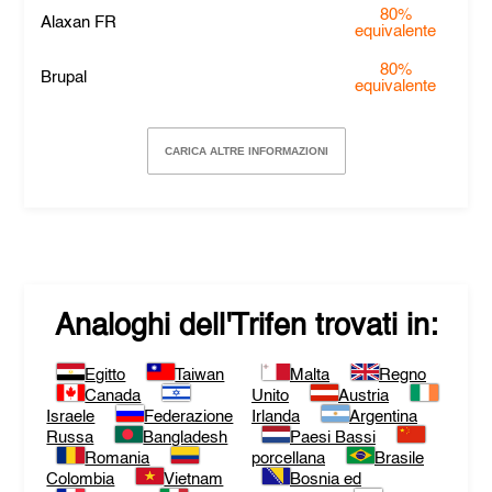
80%
Alaxan FR
equivalente
80%
Brupal
equivalente
CARICA ALTRE INFORMAZIONI
Analoghi dell'
Trifen
trovati in:
Egitto
Taiwan
Malta
Regno
Canada
Unito
Austria
Israele
Federazione
Irlanda
Argentina
Russa
Bangladesh
Paesi Bassi
Romania
porcellana
Brasile
Colombia
Vietnam
Bosnia ed