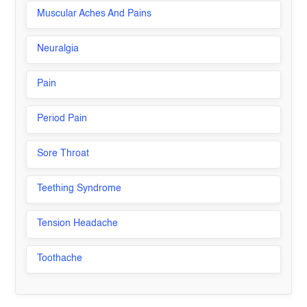
Muscular Aches And Pains
Neuralgia
Pain
Period Pain
Sore Throat
Teething Syndrome
Tension Headache
Toothache