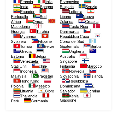
Francia
Italia
Erzegovina
India
Spagna
Bulgaria
Svezia
Ecuador
Lettonia
Portogallo
Sud
Libano
Nuova
Africa
Oman
Zelanda
Croazia
Macedonia
Costa Rica
Georgia
Turchia
Danimarca
Myanmar
Repubblica Ceca
Svizzera
Filippine
Corea del Sud
Tunisia
Belize
Guatemala
Serbia
Grecia
Ungheria
Estonia
Belgio
Australia
Venezuela
Singapore
Stati Uniti
chile
Finlandia
Marocco
Indonesia
Norvegia
Malaysia
Pakistan
Slovacchia
Islanda
Hong Kong
Repubblica
Polonia
Messico
Dominicana
El
Lituania
Cipro
Salvador
Ucraina
Thailandia
Kenia
Giappone
Perù
Germania