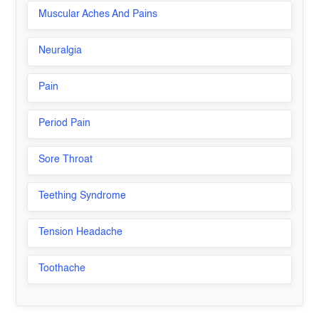
Muscular Aches And Pains
Neuralgia
Pain
Period Pain
Sore Throat
Teething Syndrome
Tension Headache
Toothache