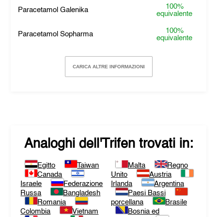
100%
Paracetamol Galenika
equivalente
100%
Paracetamol Sopharma
equivalente
CARICA ALTRE INFORMAZIONI
Analoghi dell'
Trifen
trovati in:
Egitto
Taiwan
Malta
Regno
Canada
Unito
Austria
Israele
Federazione
Irlanda
Argentina
Russa
Bangladesh
Paesi Bassi
Romania
porcellana
Brasile
Colombia
Vietnam
Bosnia ed