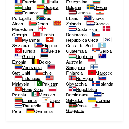
Francia
Italia
Erzegovina
India
Spagna
Bulgaria
Svezia
Ecuador
Lettonia
Portogallo
Sud
Libano
Nuova
Africa
Oman
Zelanda
Croazia
Macedonia
Costa Rica
Georgia
Turchia
Danimarca
Myanmar
Repubblica Ceca
Svizzera
Filippine
Corea del Sud
Tunisia
Belize
Guatemala
Serbia
Grecia
Ungheria
Estonia
Belgio
Australia
Venezuela
Singapore
Stati Uniti
chile
Finlandia
Marocco
Indonesia
Norvegia
Malaysia
Pakistan
Slovacchia
Islanda
Hong Kong
Repubblica
Polonia
Messico
Dominicana
El
Lituania
Cipro
Salvador
Ucraina
Thailandia
Kenia
Giappone
Perù
Germania