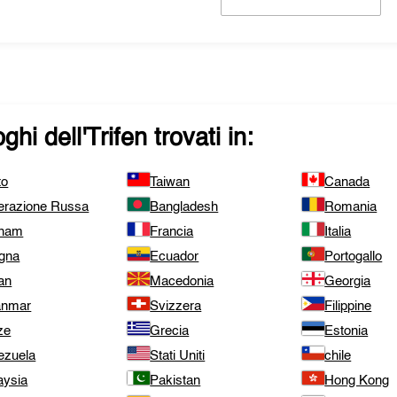
ghi dell'
Trifen
trovati in:
to
Taiwan
Canada
erazione Russa
Bangladesh
Romania
tnam
Francia
Italia
gna
Ecuador
Portogallo
an
Macedonia
Georgia
nmar
Svizzera
Filippine
ze
Grecia
Estonia
ezuela
Stati Uniti
chile
aysia
Pakistan
Hong Kong