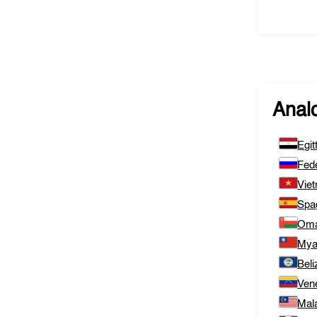
Analo
Egit
Fed
Vie
Spa
Om
Mya
Beli
Ven
Mal