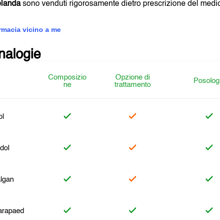
elanda
sono venduti rigorosamente dietro prescrizione del medi
armacia vicino a me
analogie
Composizio
Opzione di
Posolog
ne
trattamento
l
dol
lgan
arapaed