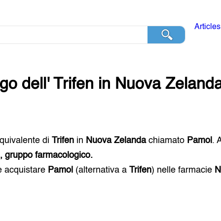
Articles
go dell'
Trifen
in
Nuova Zeland
 equivalente di
Trifen
in
Nuova Zelanda
chiamato
Pamol
. 
i, gruppo farmacologico.
e acquistare
Pamol
(alternativa a
Trifen
) nelle farmacie
N