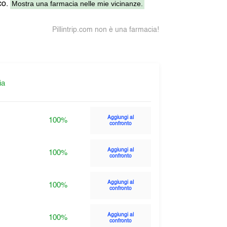
Mostra una farmacia nelle mie vicinanze.
co.
Pillintrip.com non è una farmacia!
ia
Aggiungi al
100%
confronto
Aggiungi al
100%
confronto
Aggiungi al
100%
confronto
Aggiungi al
100%
confronto