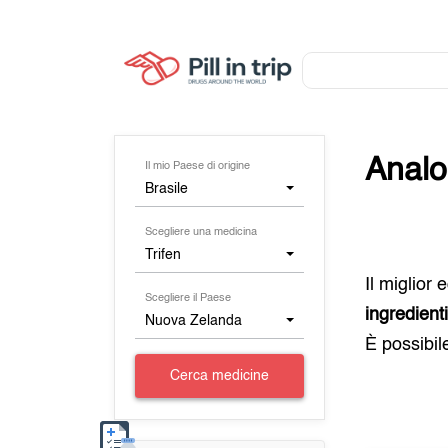
Analo
Il mio Paese di origine
Brasile
Scegliere una medicina
Trifen
Il miglior
Scegliere il Paese
ingredient
Nuova Zelanda
È possibil
Cerca medicine