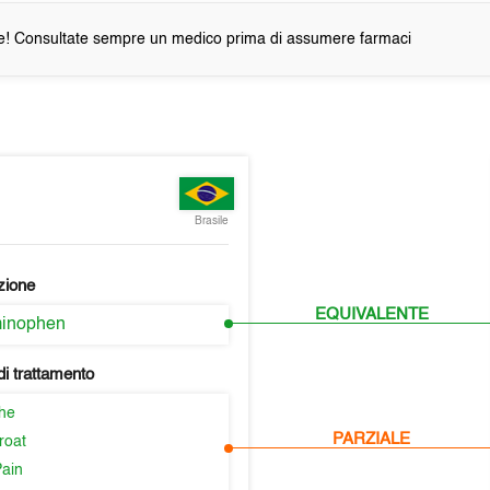
e! Consultate sempre un medico prima di assumere farmaci
Brasile
zione
EQUIVALENTE
minophen
i trattamento
he
PARZIALE
roat
Pain