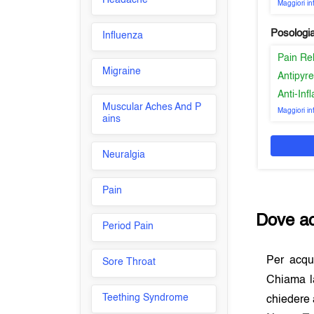
Headache
Maggiori i
Posologi
Influenza
Pain Re
Migraine
Antipyre
Anti-In
Muscular Aches And P
Maggiori i
ains
Neuralgia
Pain
Dove a
Period Pain
Per acqu
Sore Throat
Chiama la
Teething Syndrome
chiedere 