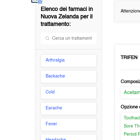
Elenco dei farmaci in
Attenzion
Nuova Zelanda
per il
trattamento:
TRIFEN
Arthralgia
Backache
Composi
Cold
Aceta
Opzione d
Earache
Toothac
Fever
Sore Th
Period 