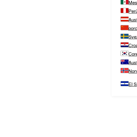
Mes
Per
Aust
porc
Sve
Cro
Cor
Aust
Nor
El S