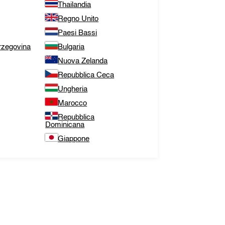
Thailandia
Regno Unito
Paesi Bassi
rzegovina
Bulgaria
Nuova Zelanda
Repubblica Ceca
Ungheria
Marocco
Repubblica
Dominicana
Giappone