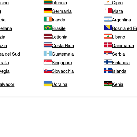
sico
Lituania
Cipro
ù
Germania
Malta
ria
Irlanda
Argentina
ellana
Brasile
Bosnia ed E
zia
Lettonia
Libano
azia
Costa Rica
Danimarca
ea del Sud
Guatemala
Serbia
ralia
Singapore
Finlandia
vegia
Slovacchia
Islanda
alvador
Ucraina
Kenia