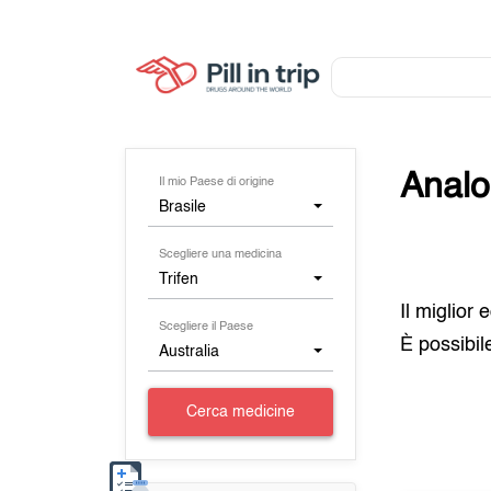
Analo
Il mio Paese di origine
Brasile
Scegliere una medicina
Trifen
Il miglior
Scegliere il Paese
È possibil
Australia
Cerca medicine