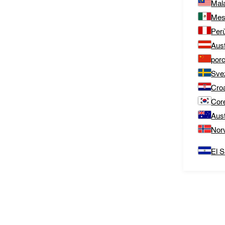
Mal
Mes
Per
Aust
porc
Sve
Cro
Cor
Aust
Nor
El S