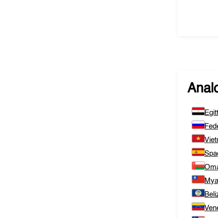
Analo
Egit
Fed
Vie
Spa
Om
Mya
Beli
Ven