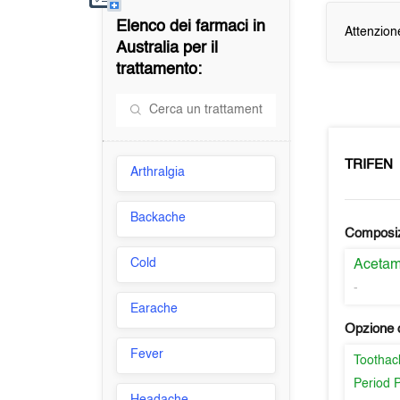
Elenco dei farmaci in
Attenzion
Australia
per il
trattamento:
TRIFEN
Arthralgia
Backache
Composi
Cold
Aceta
-
Earache
Opzione d
Fever
Toothac
Period 