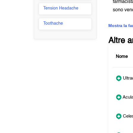
farmacist
Tension Headache
sono vend
Toothache
Mostra la f
Altre 
Nome
Ultra
Acula
Cele