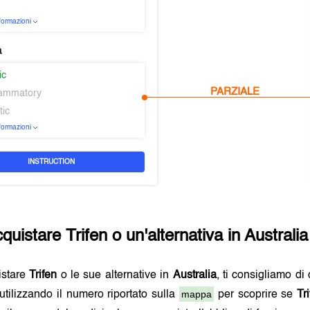
nformazioni
a
ic
PARZIALE
flammatory
tic
nformazioni
INSTRUCTION
cquistare
Trifen
o un'alternativa in
Australia
istare
Trifen
o le sue alternative in
Australia
, ti consigliamo di
mappa
utilizzando il numero riportato sulla
per scoprire se
Tr