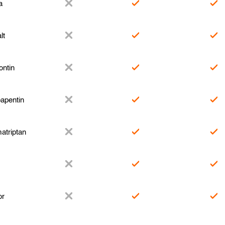
a
lt
ntin
apentin
atriptan
or