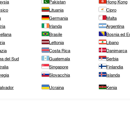
aysia
Pakistan
Hong Kong
sico
Lituania
Cipro
ù
Germania
Malta
ria
Irlanda
Argentina
ellana
Brasile
Bosnia ed E
zia
Lettonia
Libano
azia
Costa Rica
Danimarca
ea del Sud
Guatemala
Serbia
ralia
Singapore
Finlandia
vegia
Slovacchia
Islanda
alvador
Ucraina
Kenia