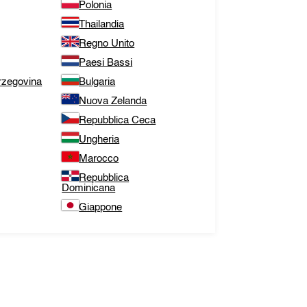
Polonia
Thailandia
Regno Unito
Paesi Bassi
rzegovina
Bulgaria
Nuova Zelanda
Repubblica Ceca
Ungheria
Marocco
Repubblica
Dominicana
Giappone