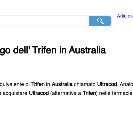
Articles
go dell'
Trifen
in
Australia
 equivalente di
Trifen
in
Australia
chiamato
Ultracod
. Anal
e acquistare
Ultracod
(alternativa a
Trifen
) nelle farmaci