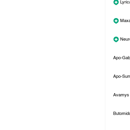
Lyric
Maxa
Neuro
Apo-Gab
Apo-Sum
Avamys
Butomid