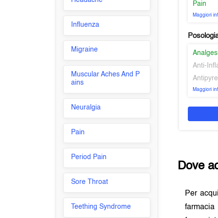
Headache
Pain
Maggiori i
Influenza
Posologi
Migraine
Analges
Anti-In
Muscular Aches And P
Antipyre
ains
Maggiori i
Neuralgia
Pain
Period Pain
Dove a
Sore Throat
Per acqu
Teething Syndrome
farmacia 