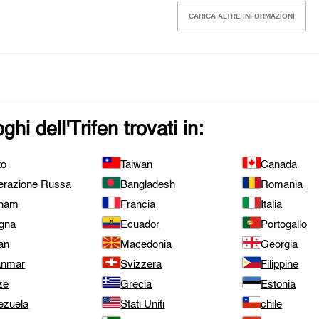
CARICA ALTRE INFORMAZIONI
ghi dell'
Trifen
trovati in:
to
Taiwan
Canada
erazione Russa
Bangladesh
Romania
tnam
Francia
Italia
gna
Ecuador
Portogallo
an
Macedonia
Georgia
nmar
Svizzera
Filippine
ze
Grecia
Estonia
ezuela
Stati Uniti
chile