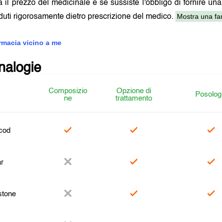
a il prezzo del medicinale e se sussiste l'obbligo di fornire una
Mostra una far
uti rigorosamente dietro prescrizione del medico.
armacia vicino a me
analogie
Composizio
Opzione di
Posolog
ne
trattamento
cod
r
stone