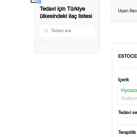
Tedavi için
Türkiye
Uyarı.İla
ülkesindeki ilaç listesi
ESTOCE
İçerik
Hyosci
Sodium
Tedavi s
Terapötik