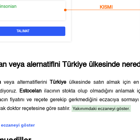
kinsonian
KISMI
TALIMAT
an
veya alernatifini
Türkiye
ülkesinde nerede
n
veya alternatiflerini
Türkiye
ülkesinde satın almak için e
ediyoruz.
Estocelan
ilacının stokta olup olmadığını anlamak i
lacın fiyatını ve reçete gerekip gerkmediğini eczacıya sormay
Yakınımdaki eczaneyi göster.
ak doktor reçetesine göre satılır.
 eczaneyi göster