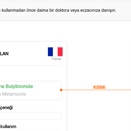
cı kullanmadan önce daima bir doktora veya eczacınıza danışın.
LAN
Fransa
ne Butylbromide
KISMI
 Metamizole
eçeneği
 kullanım