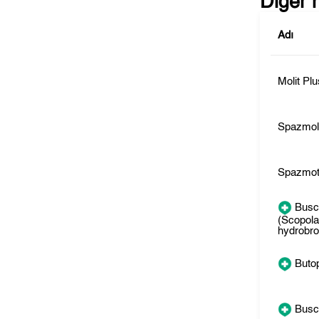
Diğer 
Adı
Molit Plu
Spazmol
Spazmot
Busc
(Scopol
hydrobr
Buto
Busc