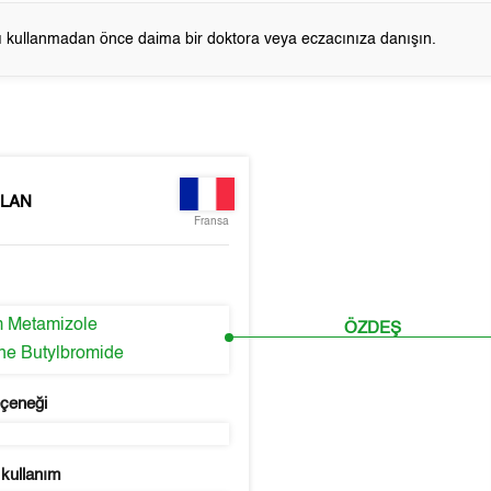
cı kullanmadan önce daima bir doktora veya eczacınıza danışın.
LAN
Fransa
 Metamizole
ÖZDEŞ
ne Butylbromide
eçeneği
 kullanım