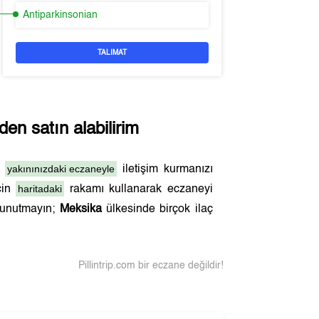
Antiparkinsonian
TALIMAT
en satın alabilirim
yakınınızdaki eczaneyle
n
iletişim kurmanızı
haritadaki
çin
rakamı kullanarak eczaneyi
ı unutmayın;
Meksika
ülkesinde birçok ilaç
Pillintrip.com bir eczane değildir!