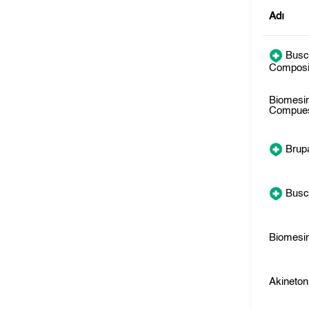
Adı
Busc
Compos
Biomesi
Compue
Brupa
Busc
Biomesi
Akineton