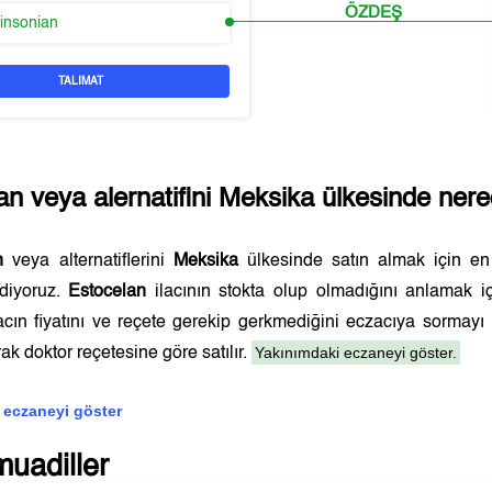
ÖZDEŞ
kinsonian
TALIMAT
an
veya alernatifini
Meksika
ülkesinde nered
n
veya alternatiflerini
Meksika
ülkesinde satın almak için e
ediyoruz.
Estocelan
ilacının stokta olup olmadığını anlamak i
lacın fiyatını ve reçete gerekip gerkmediğini eczacıya sormay
Yakınımdaki eczaneyi göster.
ak doktor reçetesine göre satılır.
 eczaneyi göster
muadiller