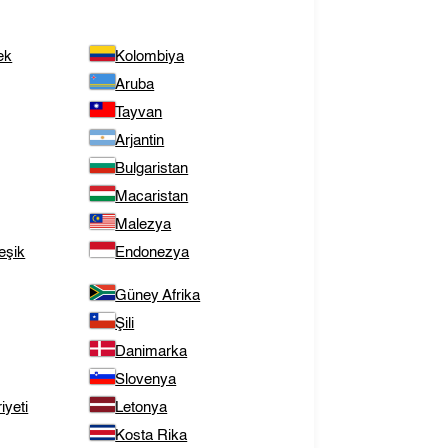
ek
Kolombiya
Aruba
Tayvan
Arjantin
Bulgaristan
Macaristan
Malezya
eşik
Endonezya
Güney Afrika
Şili
Danimarka
Slovenya
yeti
Letonya
Kosta Rika