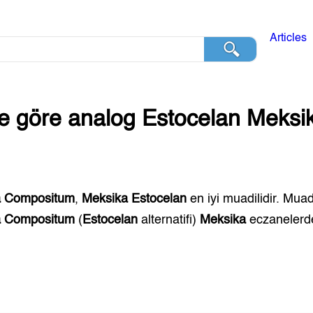
Articles
ğe göre analog
Estocelan
Meksi
a Compositum
,
Meksika
Estocelan
en iyi muadilidir. Muad
a Compositum
(
Estocelan
alternatifi)
Meksika
eczanelerden