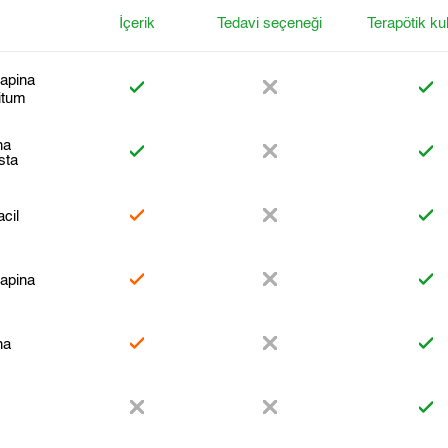
İçerik
Tedavi seçeneği
Terapötik ku
apina
itum
na
sta
cil
apina
na