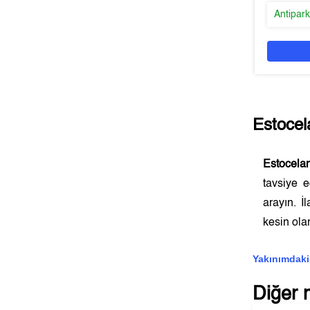
Antipar
Estocel
Estocela
tavsiye 
arayın. İ
kesin olar
Yakınımdaki
Diğer 