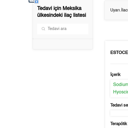
Tedavi için
Meksika
Uyarı.İla
ülkesindeki ilaç listesi
ESTOCE
İçerik
Sodium
Hyosci
Tedavi s
Terapötik