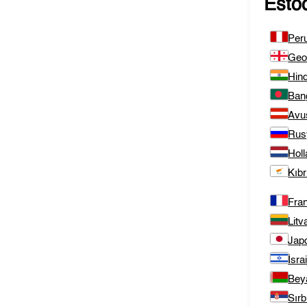
Esto
Per
Geo
Hind
Ban
Avu
Rus
Hol
Kıbr
Fra
Litv
Jap
İsrai
Bey
Sırb