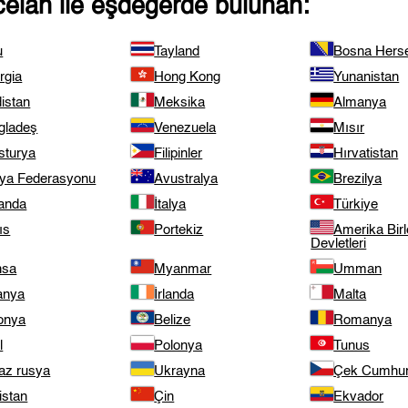
celan
ile eşdeğerde bulunan:
u
Tayland
Bosna Hers
rgia
Hong Kong
Yunanistan
istan
Meksika
Almanya
gladeş
Venezuela
Mısır
sturya
Filipinler
Hırvatistan
ya Federasyonu
Avustralya
Brezilya
landa
İtalya
Türkiye
ıs
Portekiz
Amerika Birl
Devletleri
nsa
Myanmar
Umman
anya
İrlanda
Malta
onya
Belize
Romanya
l
Polonya
Tunus
az rusya
Ukrayna
Çek Cumhuri
istan
Çin
Ekvador