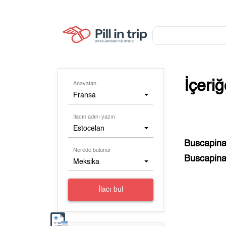
İçeri
Anavatan
Fransa
İlacın adını yazın
Estocelan
Buscapin
Nerede bulunur
Buscapin
Meksika
İlacı bul