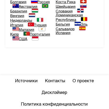
Болгария
Россия
Коста Рика
Австралия
Швейцария
Бразилия
Словакия
Доминиканская
Венгрия
Республика
Нидерланды
Бельгия
Эль
Италия
Турция
Сальвадор
Малазия
Испания
Кипр
Португалия
США
Источники
Контакты
О проекте
Дисклэймер
Политика конфиденциальности