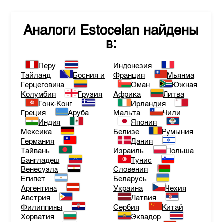
Аналоги
Estocelan
найдены
в:
Перу
Индонезия
Тайланд
Босния и
Франция
Мьянма
Герцеговина
Оман
Южная
Колумбия
Грузия
Африка
Литва
Гонк-Конг
Ирландия
Греция
Аруба
Мальта
Чили
Индия
Япония
Мексика
Белизе
Румыния
Германия
Дания
Тайвань
Израиль
Польша
Бангладеш
Тунис
Венесуэла
Словения
Египет
Беларусь
Аргентина
Украина
Чехия
Австрия
Латвия
Филиппины
Сербия
Китай
Хорватия
Эквадор