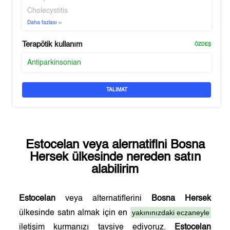
Cholecystitis
Daha fazlası
Terapötik kullanım
ÖZDEŞ
Antiparkinsonian
TALIMAT
Estocelan
veya alernatifini
Bosna
Hersek
ülkesinde nereden satın
alabilirim
Estocelan
veya alternatiflerini
Bosna Hersek
yakınınızdaki eczaneyle
ülkesinde satın almak için en
iletişim kurmanızı tavsiye ediyoruz.
Estocelan