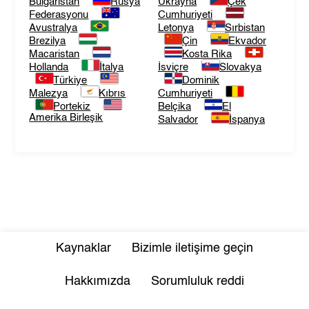
Bulgaristan
Rusya
Ukrayna
Çek
Federasyonu
Cumhuriyeti
Avustralya
Letonya
Sırbistan
Brezilya
Çin
Ekvador
Macaristan
Kosta Rika
Hollanda
İtalya
İsviçre
Slovakya
Türkiye
Dominik
Malezya
Kıbrıs
Cumhuriyeti
Portekiz
Belçika
El
Amerika Birleşik
Salvador
İspanya
Kaynaklar
Bizimle iletişime geçin
Hakkımızda
Sorumluluk reddi