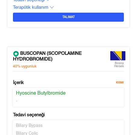
Terapötik kullanım
TALIMAT
BUSCOPAN (SCOPOLAMINE
HYDROBROMIDE)
Bosna
40%
uygunluk
Hersek
İçerik
KISMI
Hyoscine Butylbromide
-
Tedavi seçeneği
Biliary Bypass
Biliary Colic