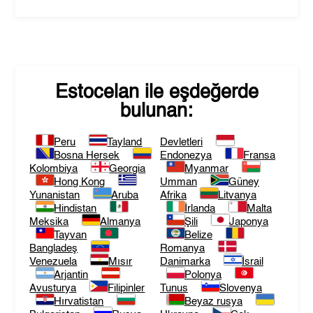
Estocelan
ile eşdeğerde
bulunan:
Peru
Tayland
Devletleri
Bosna Hersek
Endonezya
Fransa
Kolombiya
Georgia
Myanmar
Hong Kong
Umman
Güney
Yunanistan
Aruba
Afrika
Litvanya
Hindistan
İrlanda
Malta
Meksika
Almanya
Şili
Japonya
Tayvan
Belize
Bangladeş
Romanya
Venezuela
Mısır
Danimarka
İsrail
Arjantin
Polonya
Avusturya
Filipinler
Tunus
Slovenya
Hırvatistan
Beyaz rusya