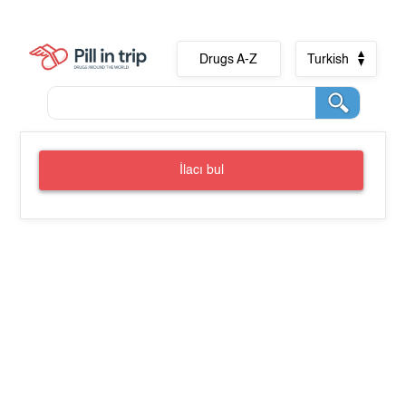
Drugs A-Z
Turkish
İlacı bul