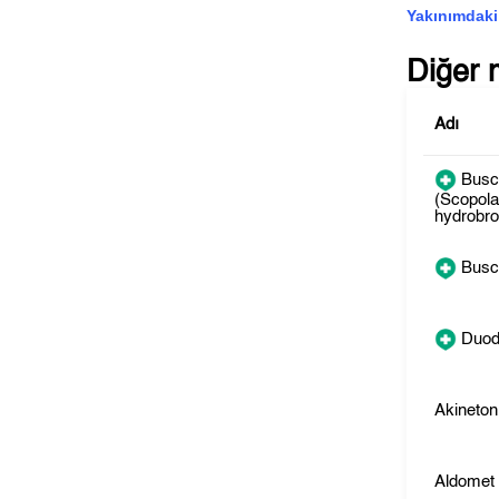
Yakınımdaki
Diğer 
Adı
Busc
(Scopol
hydrobr
Busc
Duod
Akineton
Aldomet