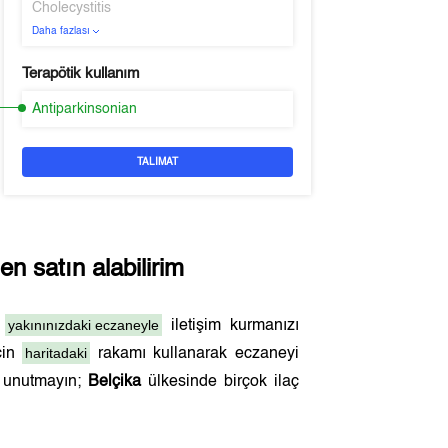
Cholecystitis
Daha fazlası
Terapötik kullanım
Antiparkinsonian
TALIMAT
n satın alabilirim
yakınınızdaki eczaneyle
n
iletişim kurmanızı
haritadaki
çin
rakamı kullanarak eczaneyi
ı unutmayın;
Belçika
ülkesinde birçok ilaç