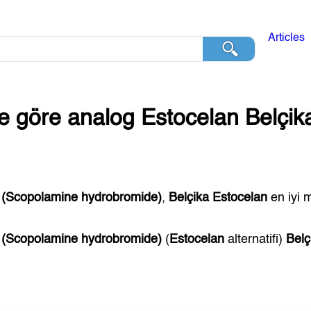
Articles
ğe göre analog
Estocelan
Belçik
(Scopolamine hydrobromide)
,
Belçika
Estocelan
en iyi m
(Scopolamine hydrobromide)
(
Estocelan
alternatifi)
Belç