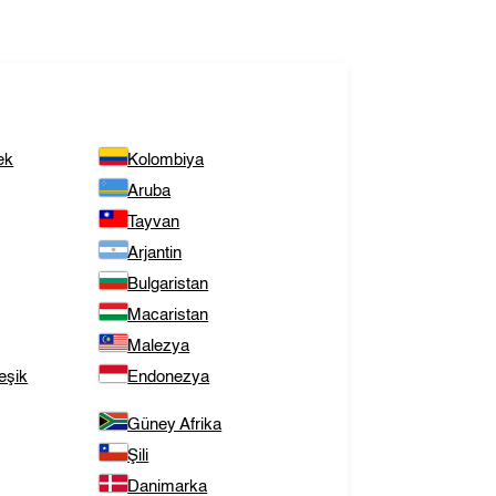
ek
Kolombiya
Aruba
Tayvan
Arjantin
Bulgaristan
Macaristan
Malezya
eşik
Endonezya
Güney Afrika
Şili
Danimarka