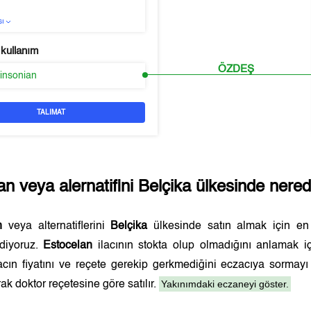
sı
 kullanım
ÖZDEŞ
kinsonian
TALIMAT
an
veya alernatifini
Belçika
ülkesinde nerede
n
veya alternatiflerini
Belçika
ülkesinde satın almak için e
ediyoruz.
Estocelan
ilacının stokta olup olmadığını anlamak i
lacın fiyatını ve reçete gerekip gerkmediğini eczacıya sormay
Yakınımdaki eczaneyi göster.
ak doktor reçetesine göre satılır.