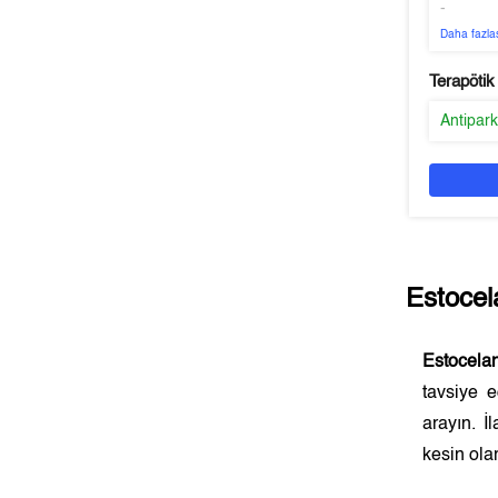
-
Daha fazla
Terapötik
Antipar
Estocel
Estocela
tavsiye 
arayın. İ
kesin olar