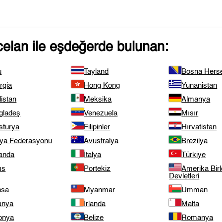
celan
ile eşdeğerde bulunan:
u
Tayland
Bosna Hers
rgia
Hong Kong
Yunanistan
istan
Meksika
Almanya
gladeş
Venezuela
Mısır
sturya
Filipinler
Hırvatistan
ya Federasyonu
Avustralya
Brezilya
landa
İtalya
Türkiye
ıs
Portekiz
Amerika Birl
Devletleri
nsa
Myanmar
Umman
anya
İrlanda
Malta
onya
Belize
Romanya