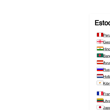
Esto
Per
Geo
Hind
Ban
Avu
Rus
Hol
Kıbr
Fra
Litv
Jap