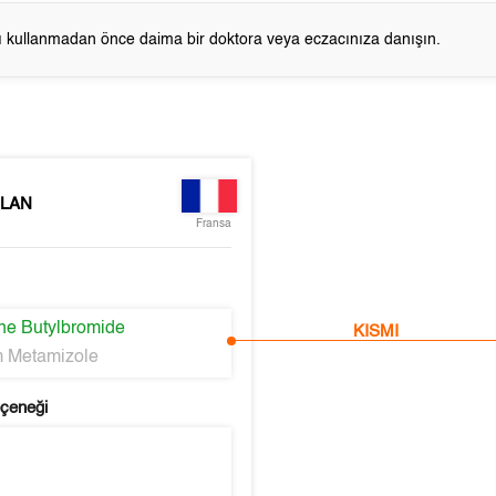
cı kullanmadan önce daima bir doktora veya eczacınıza danışın.
LAN
Fransa
ne Butylbromide
KISMI
 Metamizole
eçeneği