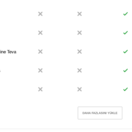
ine Teva
s
x
DAHA FAZLASINI YÜKLE