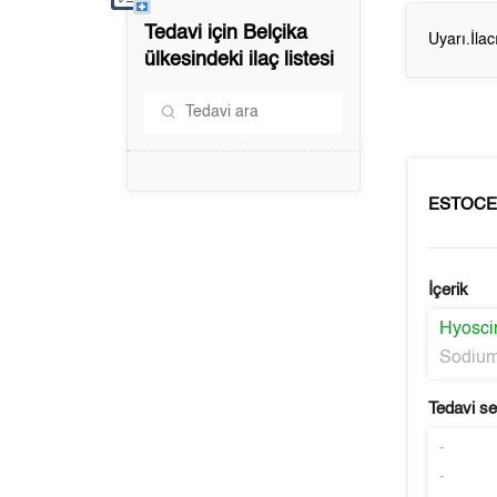
Tedavi için
Belçika
Uyarı.İla
ülkesindeki ilaç listesi
ESTOCE
İçerik
Hyosci
Sodium
Tedavi s
-
-