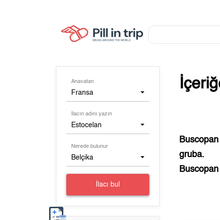
İçeri
Anavatan
Fransa
İlacın adını yazın
Estocelan
Buscopan 
Nerede bulunur
gruba.
Belçika
Buscopan 
İlacı bul