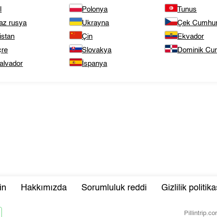
l
Polonya
Tunus
az rusya
Ukrayna
Çek Cumhuri
istan
Çin
Ekvador
çre
Slovakya
Dominik Cum
alvador
İspanya
in
Hakkımızda
Sorumluluk reddi
Gizlilik politika
Pillintrip.