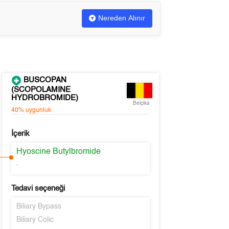
Nereden Alınır
BUSCOPAN
(SCOPOLAMINE
HYDROBROMIDE)
Belçika
40%
uygunluk
İçerik
Hyoscine Butylbromide
-
Tedavi seçeneği
Biliary Bypass
Biliary Colic