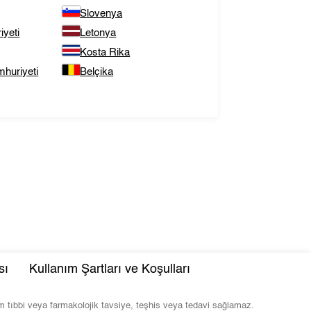
Slovenya
yeti
Letonya
Kosta Rika
huriyeti
Belçika
sı
Kullanım Şartları ve Koşulları
com tıbbi veya farmakolojik tavsiye, teşhis veya tedavi sağlamaz.