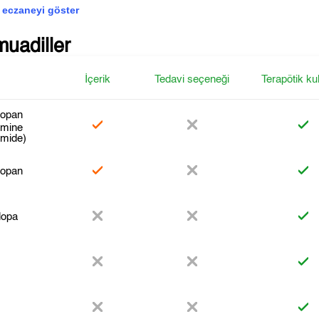
 eczaneyi göster
muadiller
İçerik
Tedavi seçeneği
Terapötik ku
opan
amine
omide)
opan
opa