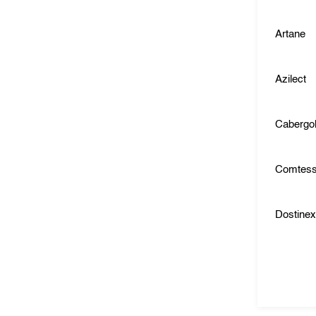
Artane
Azilect
Cabergol
Comtes
Dostine