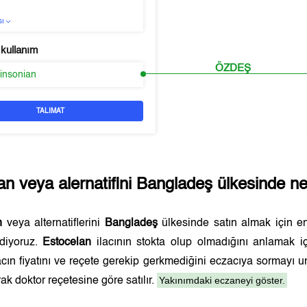
sı
 kullanım
ÖZDEŞ
kinsonian
TALIMAT
an
veya alernatifini
Bangladeş
ülkesinde ner
n
veya alternatiflerini
Bangladeş
ülkesinde satın almak için 
ediyoruz.
Estocelan
ilacının stokta olup olmadığını anlamak i
lacın fiyatını ve reçete gerekip gerkmediğini eczacıya sormayı 
Yakınımdaki eczaneyi göster.
ak doktor reçetesine göre satılır.