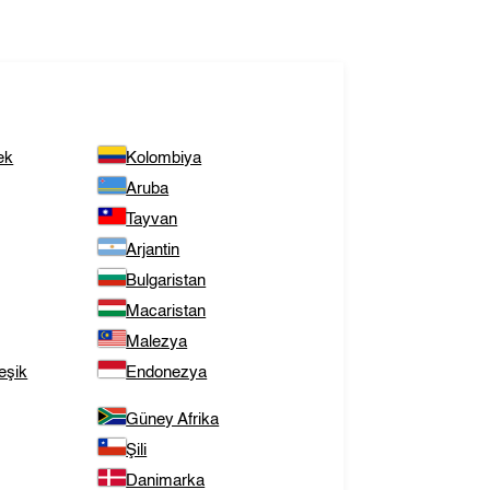
ek
Kolombiya
Aruba
Tayvan
Arjantin
Bulgaristan
Macaristan
Malezya
eşik
Endonezya
Güney Afrika
Şili
Danimarka