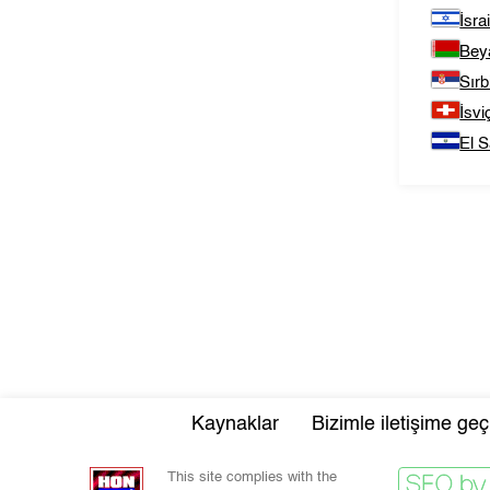
İsrai
Bey
Sırb
İsvi
El S
Kaynaklar
Bizimle iletişime geç
This site complies with the