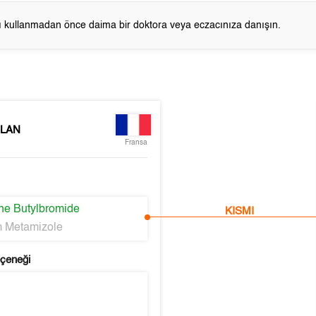
cı kullanmadan önce daima bir doktora veya eczacınıza danışın.
LAN
Fransa
ne Butylbromide
KISMI
 Metamizole
eçeneği