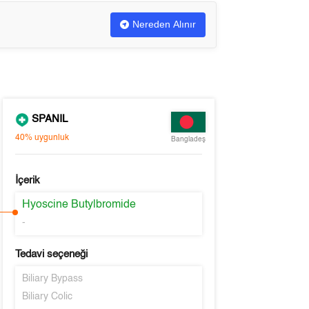
Nereden Alınır
SPANIL
40%
uygunluk
Bangladeş
İçerik
Hyoscine Butylbromide
-
Tedavi seçeneği
Biliary Bypass
Biliary Colic