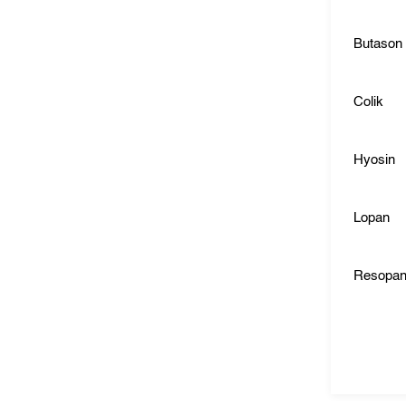
Butason
Colik
Hyosin
Lopan
Resopa