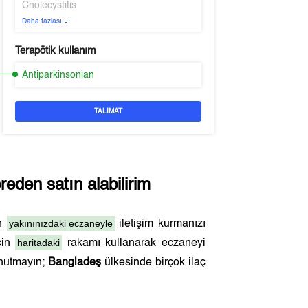
Cholecystitis
Daha fazlası
Terapötik kullanım
Antiparkinsonian
TALIMAT
eden satın alabilirim
yakınınızdaki eczaneyle
en
iletişim kurmanızı
haritadaki
çin
rakamı kullanarak eczaneyi
unutmayın;
Bangladeş
ülkesinde birçok ilaç