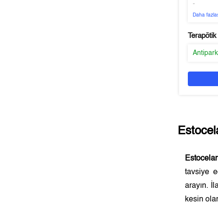
-
Daha fazla
Terapötik
Antipar
Estocel
Estocela
tavsiye 
arayın. İ
kesin olar