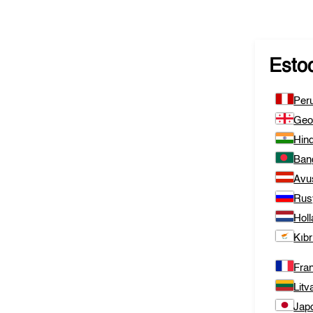
Esto
Per
Geo
Hind
Ban
Avu
Rus
Hol
Kıbr
Fra
Litv
Jap