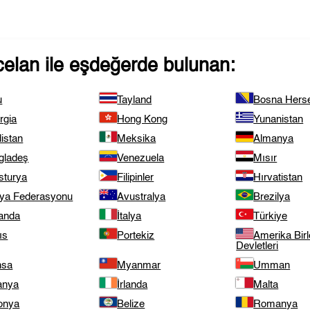
celan
ile eşdeğerde bulunan:
u
Tayland
Bosna Hers
rgia
Hong Kong
Yunanistan
istan
Meksika
Almanya
gladeş
Venezuela
Mısır
sturya
Filipinler
Hırvatistan
ya Federasyonu
Avustralya
Brezilya
landa
İtalya
Türkiye
ıs
Portekiz
Amerika Birl
Devletleri
nsa
Myanmar
Umman
anya
İrlanda
Malta
onya
Belize
Romanya