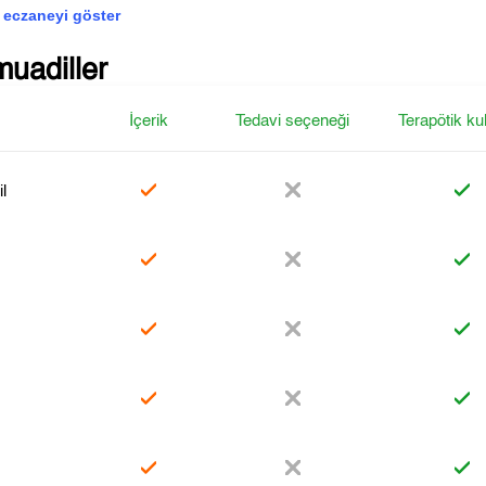
 eczaneyi göster
muadiller
İçerik
Tedavi seçeneği
Terapötik ku
l