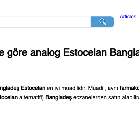
Articles
ğe göre analog
Estocelan
Bangl
ngladeş
Estocelan
en iyi muadilidir. Muadil, aynı
farmako
tocelan
alternatifi)
Bangladeş
eczanelerden satın alabilirs