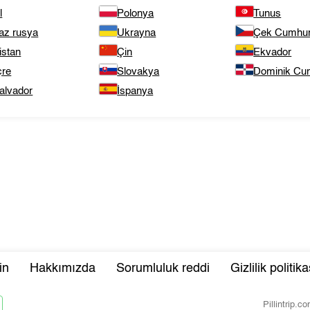
l
Polonya
Tunus
az rusya
Ukrayna
Çek Cumhuri
istan
Çin
Ekvador
çre
Slovakya
Dominik Cum
alvador
İspanya
in
Hakkımızda
Sorumluluk reddi
Gizlilik politika
Pillintrip.