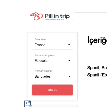
İçeri
Anavatan
Fransa
İlacın adını yazın
Estocelan
Spanil
,
Ba
Nerede bulunur
Spanil
(
Es
Bangladeş
İlacı bul