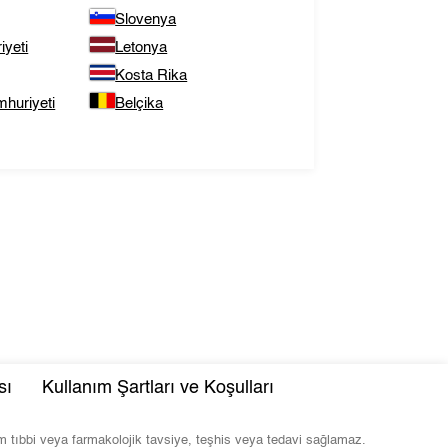
Slovenya
yeti
Letonya
Kosta Rika
huriyeti
Belçika
sı
Kullanım Şartları ve Koşulları
com tıbbi veya farmakolojik tavsiye, teşhis veya tedavi sağlamaz.