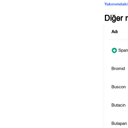
Yakınımdaki
Diğer 
Adı
Spani
Bromid
Buscon
Butacin
Butapan