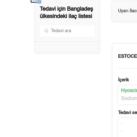
Tedavi için
Bangladeş
Uyarı.İla
ülkesindeki ilaç listesi
ESTOCE
İçerik
Hyosci
Sodium
Tedavi s
-
-