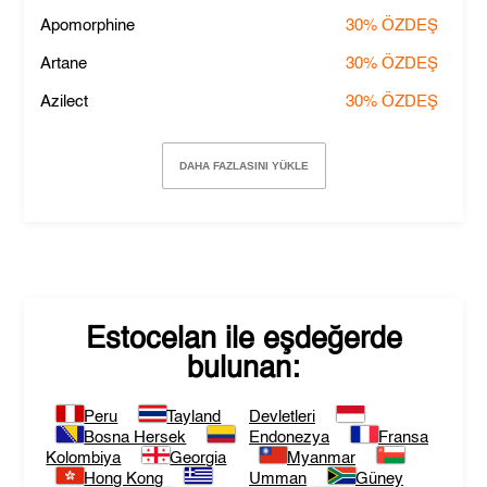
Apomorphine
30%
ÖZDEŞ
Artane
30%
ÖZDEŞ
Azilect
30%
ÖZDEŞ
DAHA FAZLASINI YÜKLE
Estocelan
ile eşdeğerde
bulunan:
Peru
Tayland
Devletleri
Bosna Hersek
Endonezya
Fransa
Kolombiya
Georgia
Myanmar
Hong Kong
Umman
Güney