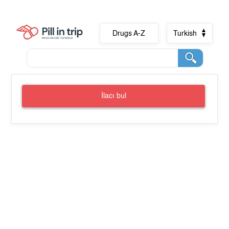
Drugs A-Z
Turkish
İlacı bul