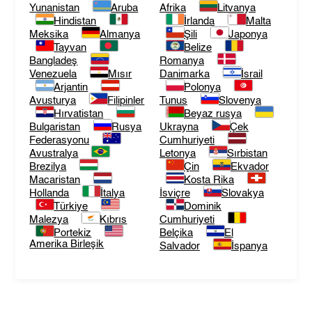
Yunanistan
Aruba
Afrika
Litvanya
Hindistan
İrlanda
Malta
Meksika
Almanya
Şili
Japonya
Tayvan
Belize
Bangladeş
Romanya
Venezuela
Mısır
Danimarka
İsrail
Arjantin
Polonya
Avusturya
Filipinler
Tunus
Slovenya
Hırvatistan
Beyaz rusya
Bulgaristan
Rusya
Ukrayna
Çek
Federasyonu
Cumhuriyeti
Avustralya
Letonya
Sırbistan
Brezilya
Çin
Ekvador
Macaristan
Kosta Rika
Hollanda
İtalya
İsviçre
Slovakya
Türkiye
Dominik
Malezya
Kıbrıs
Cumhuriyeti
Portekiz
Belçika
El
Amerika Birleşik
Salvador
İspanya