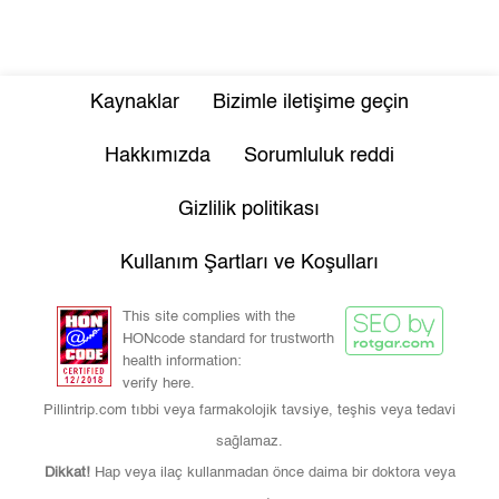
Kaynaklar
Bizimle iletişime geçin
Hakkımızda
Sorumluluk reddi
Gizlilik politikası
Kullanım Şartları ve Koşulları
This site complies with the
HONcode standard for trustworth
health information:
verify here.
Pillintrip.com tıbbi veya farmakolojik tavsiye, teşhis veya tedavi
sağlamaz.
Dikkat!
Hap veya ilaç kullanmadan önce daima bir doktora veya