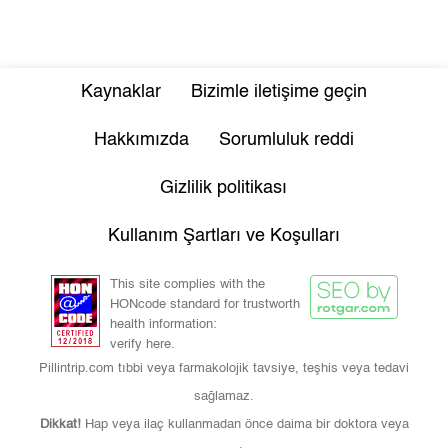
Kaynaklar
Bizimle iletişime geçin
Hakkımızda
Sorumluluk reddi
Gizlilik politikası
Kullanım Şartları ve Koşulları
This site complies with the
HONcode standard for trustworth
health information:
verify here.
Pillintrip.com tıbbi veya farmakolojik tavsiye, teşhis veya tedavi
sağlamaz.
Dikkat!
Hap veya ilaç kullanmadan önce daima bir doktora veya