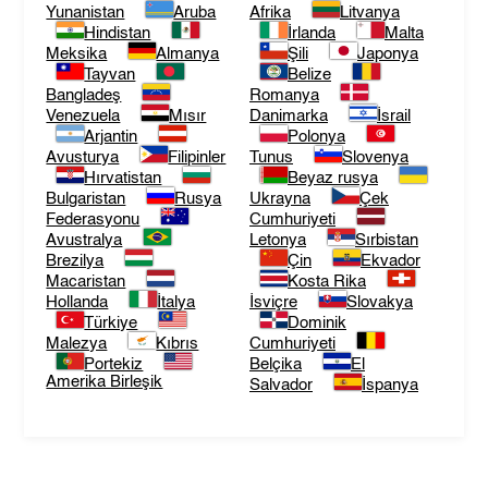
Yunanistan
Aruba
Afrika
Litvanya
Hindistan
İrlanda
Malta
Meksika
Almanya
Şili
Japonya
Tayvan
Belize
Bangladeş
Romanya
Venezuela
Mısır
Danimarka
İsrail
Arjantin
Polonya
Avusturya
Filipinler
Tunus
Slovenya
Hırvatistan
Beyaz rusya
Bulgaristan
Rusya
Ukrayna
Çek
Federasyonu
Cumhuriyeti
Avustralya
Letonya
Sırbistan
Brezilya
Çin
Ekvador
Macaristan
Kosta Rika
Hollanda
İtalya
İsviçre
Slovakya
Türkiye
Dominik
Malezya
Kıbrıs
Cumhuriyeti
Portekiz
Belçika
El
Amerika Birleşik
Salvador
İspanya