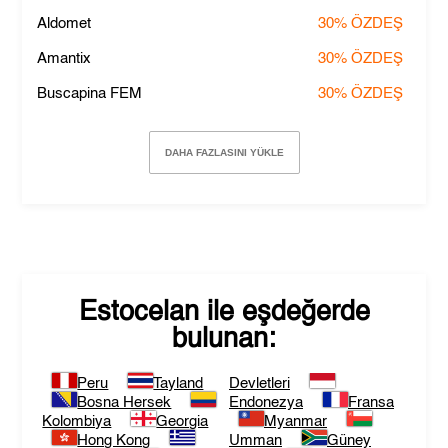
Aldomet
30%
ÖZDEŞ
Amantix
30%
ÖZDEŞ
Buscapina FEM
30%
ÖZDEŞ
DAHA FAZLASINI YÜKLE
Estocelan
ile eşdeğerde
bulunan:
Peru
Tayland
Devletleri
Bosna Hersek
Endonezya
Fransa
Kolombiya
Georgia
Myanmar
Hong Kong
Umman
Güney