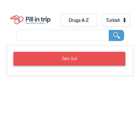
Drugs A-Z
Turkish
İlacı bul