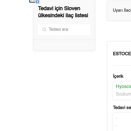
Tedavi için
Sloven
Uyarı.İla
ülkesindeki ilaç listesi
ESTOCE
İçerik
Hyosci
Sodium
Tedavi s
-
-