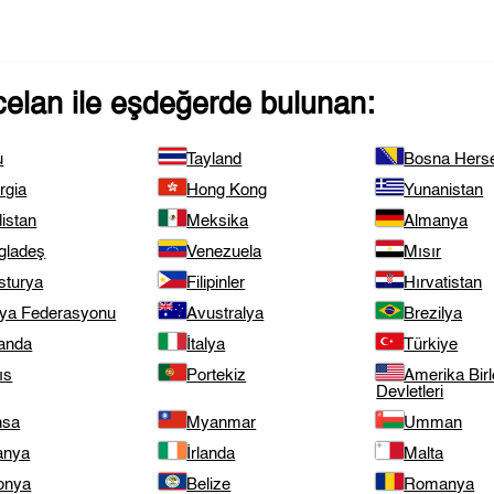
celan
ile eşdeğerde bulunan:
u
Tayland
Bosna Hers
rgia
Hong Kong
Yunanistan
istan
Meksika
Almanya
gladeş
Venezuela
Mısır
sturya
Filipinler
Hırvatistan
ya Federasyonu
Avustralya
Brezilya
landa
İtalya
Türkiye
ıs
Portekiz
Amerika Birl
Devletleri
nsa
Myanmar
Umman
anya
İrlanda
Malta
onya
Belize
Romanya