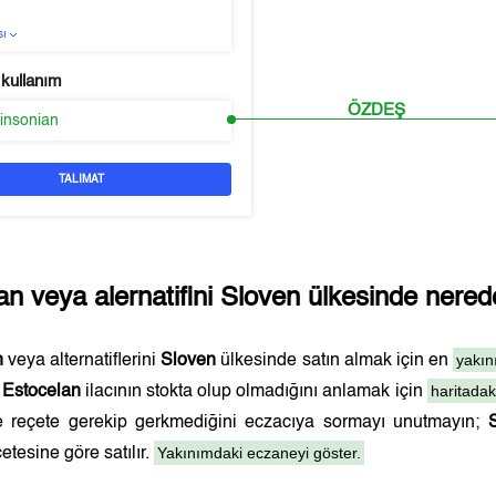
sı
 kullanım
ÖZDEŞ
kinsonian
TALIMAT
an
veya alernatifini
Sloven
ülkesinde nerede
yakın
n
veya alternatiflerini
Sloven
ülkesinde satın almak için en
haritadak
.
Estocelan
ilacının stokta olup olmadığını anlamak için
 ve reçete gerekip gerkmediğini eczacıya sormayı unutmayın;
Yakınımdaki eczaneyi göster.
etesine göre satılır.