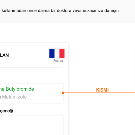
cı kullanmadan önce daima bir doktora veya eczacınıza danışın.
LAN
Fransa
ne Butylbromide
KISMI
 Metamizole
eçeneği