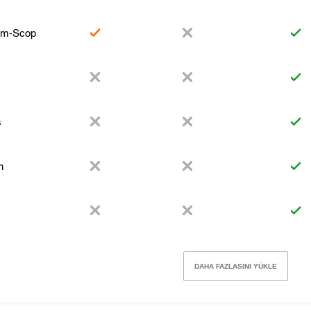
rm-Scop
s
n
DAHA FAZLASINI YÜKLE