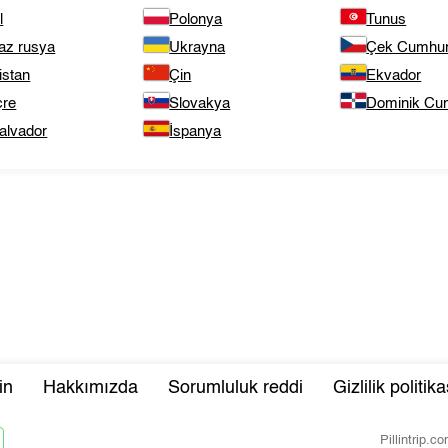
l
Polonya
Tunus
az rusya
Ukrayna
Çek Cumhuri
istan
Çin
Ekvador
çre
Slovakya
Dominik Cum
alvador
İspanya
in
Hakkımızda
Sorumluluk reddi
Gizlilik politika
Pillintrip.