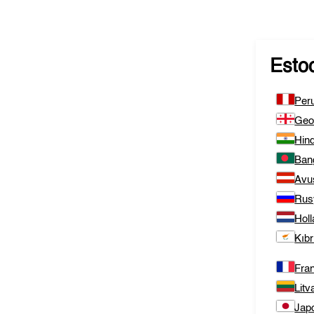
Esto
Per
Geo
Hind
Ban
Avu
Rus
Hol
Kıbr
Fra
Litv
Jap