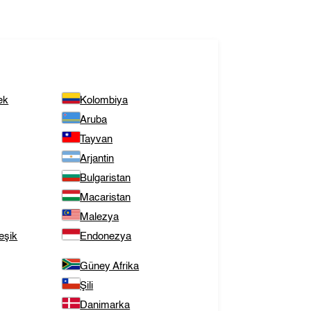
ek
Kolombiya
Aruba
Tayvan
Arjantin
Bulgaristan
Macaristan
Malezya
eşik
Endonezya
Güney Afrika
Şili
Danimarka