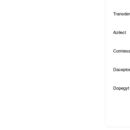
Transde
Azilect
Comtes
Dacepto
Dopegyt