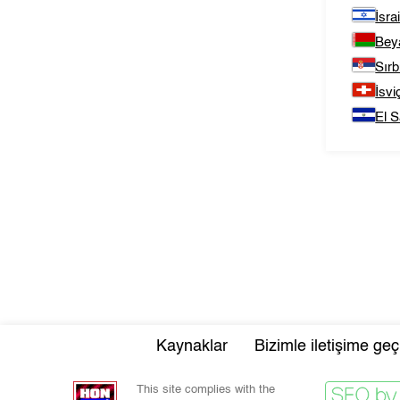
İsrai
Bey
Sırb
İsvi
El S
Kaynaklar
Bizimle iletişime geç
This site complies with the