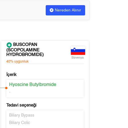
Nereden Alınır
BUSCOPAN
(SCOPOLAMINE
HYDROBROMIDE)
Slovenya
40%
uygunluk
İçerik
Hyoscine Butylbromide
-
Tedavi seçeneği
Biliary Bypass
Biliary Colic