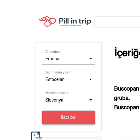
İçeri
Anavatan
Fransa
İlacın adını yazın
Estocelan
Buscopan 
Nerede bulunur
gruba.
Slovenya
Buscopan 
İlacı bul