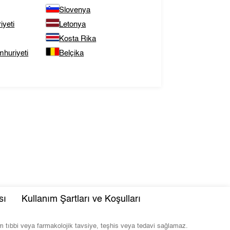
Slovenya
yeti
Letonya
Kosta Rika
huriyeti
Belçika
sı
Kullanım Şartları ve Koşulları
com tıbbi veya farmakolojik tavsiye, teşhis veya tedavi sağlamaz.