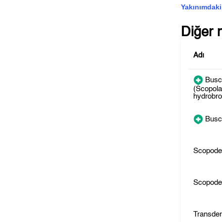
Yakınımdaki
Diğer 
Adı
Busc
(Scopol
hydrobr
Busc
Scopod
Scopod
Transde