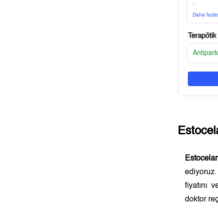
-
Daha fazla
Terapötik
Antipar
Estocel
Estocela
ediyoruz
fiyatını
doktor reç