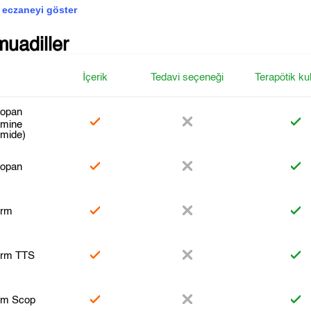
 eczaneyi göster
muadiller
İçerik
Tedavi seçeneği
Terapötik ku
opan
amine
omide)
opan
erm
erm TTS
rm Scop