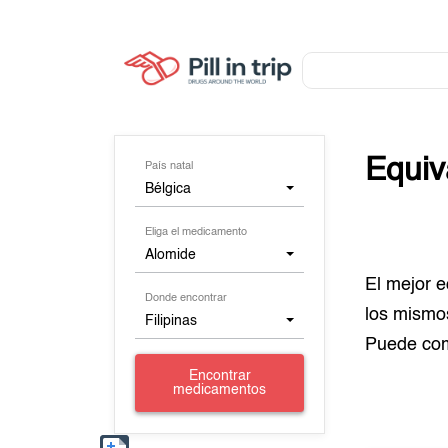
Equiv
País natal
Bélgica
Eliga el medicamento
Alomide
El mejor 
Donde encontrar
los mismo
Filipinas
Puede co
Encontrar
medicamentos