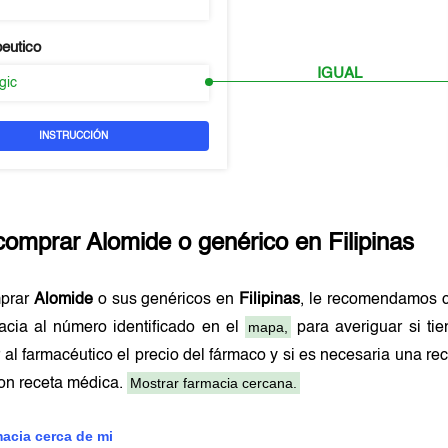
peutico
IGUAL
rgic
INSTRUCCIÓN
comprar
Alomide
o genérico en
Filipinas
mprar
Alomide
o sus genéricos en
Filipinas
, le recomendamos c
mapa,
acia al número identificado en el
para averiguar si ti
 al farmacéutico el precio del fármaco y si es necesaria una 
Mostrar farmacia cercana.
on receta médica.
macia cerca de mi