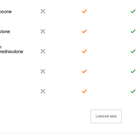
osone
stone
n
rednisolone
CARGAR MÁS