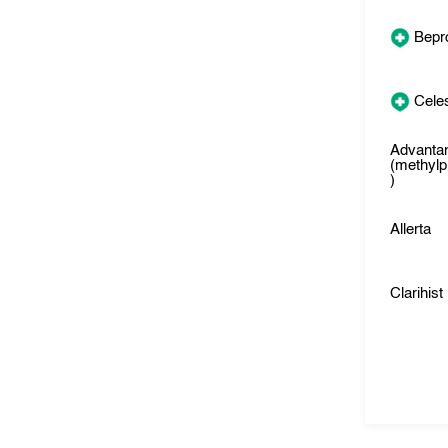
Bepr
Cele
Advanta
(methylp
)
Allerta
Clarihist