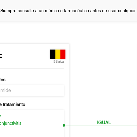
 Siempre consulte a un médico o farmacéutico antes de usar cualquie
E
Bélgica
tes
amide
e tratamiento
e
IGUAL
njunctivitis