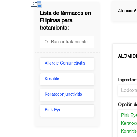
Atención!
Lista de fármacos en
Filipinas
para
tratamiento:
ALOMID
Allergic Conjunctivitis
Keratitis
Ingredien
Lodox
Keratoconjunctivitis
Opción d
Pink Eye
Pink Ey
Keratoco
Keratitis