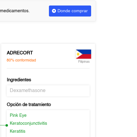
Donde comprar
r medicamentos.
ADRECORT
80%
conformidad
Filipinas
Ingredientes
Dexamethasone
Opción de tratamiento
Pink Eye
Keratoconjunctivitis
Keratitis