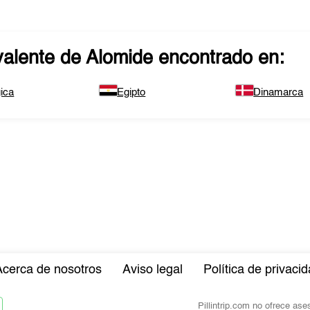
valente de
Alomide
encontrado en:
ica
Egipto
Dinamarca
Acerca de nosotros
Aviso legal
Política de privaci
Pillintrip.com no ofrece as