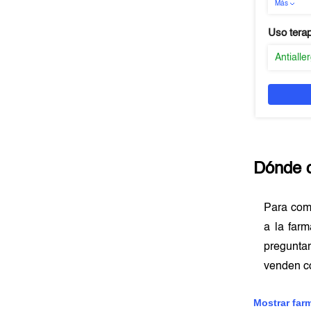
Más
Uso tera
Antialle
Dónde 
Para co
a la farm
preguntar
venden c
Mostrar far