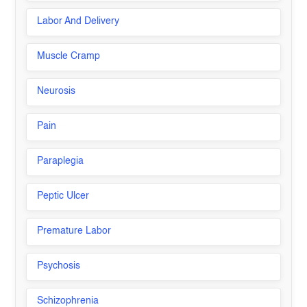
Labor And Delivery
Muscle Cramp
Neurosis
Pain
Paraplegia
Peptic Ulcer
Premature Labor
Psychosis
Schizophrenia