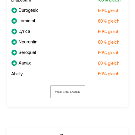
Diazepam
100%
gleich
Durogesic
60%
gleich
Lamictal
60%
gleich
Lyrica
60%
gleich
Neurontin
60%
gleich
Seroquel
60%
gleich
Xanax
60%
gleich
Abilify
60%
gleich
WEITERE LADEN