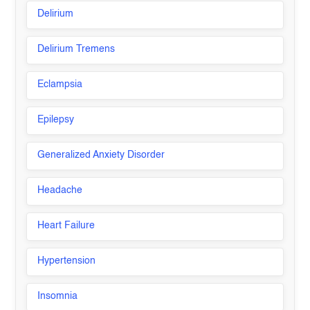
Delirium
Delirium Tremens
Eclampsia
Epilepsy
Generalized Anxiety Disorder
Headache
Heart Failure
Hypertension
Insomnia