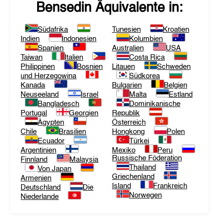
Bensedin
Äquivalente in:
Südafrika
Tunesien
Kroatien
Indien
Indonesien
Kolumbien
Spanien
Australien
USA
Taiwan
Italien
Costa Rica
Philippinen
Bosnien
Litauen
Schweden
und Herzegowina
Südkorea
Kanada
Bulgarien
Belgien
Neuseeland
Israel
Malta
Estland
Bangladesch
Dominikanische
Portugal
Georgien
Republik
Ägypten
Österreich
Chile
Brasilien
Hongkong
Polen
Ecuador
Türkei
Argentinien
Mexiko
Peru
Russische Föderation
Finnland
Malaysia
Thailand
Von Japan
Griechenland
Armenien
Island
Frankreich
Deutschland
Die
Norwegen
Niederlande