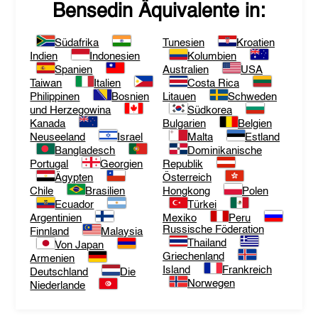
Bensedin
Äquivalente in:
Südafrika
Tunesien
Kroatien
Indien
Indonesien
Kolumbien
Spanien
Australien
USA
Taiwan
Italien
Costa Rica
Philippinen
Bosnien
Litauen
Schweden
und Herzegowina
Südkorea
Kanada
Bulgarien
Belgien
Neuseeland
Israel
Malta
Estland
Bangladesch
Dominikanische
Portugal
Georgien
Republik
Ägypten
Österreich
Chile
Brasilien
Hongkong
Polen
Ecuador
Türkei
Argentinien
Mexiko
Peru
Russische Föderation
Finnland
Malaysia
Thailand
Von Japan
Griechenland
Armenien
Island
Frankreich
Deutschland
Die
Norwegen
Niederlande