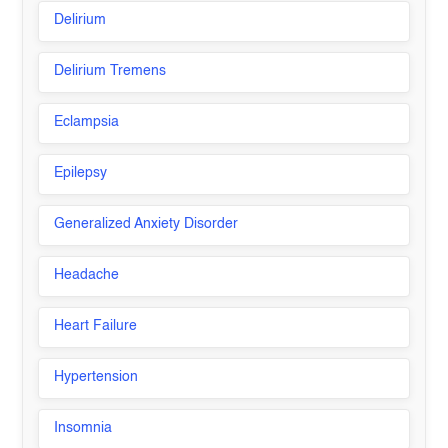
Delirium
Delirium Tremens
Eclampsia
Epilepsy
Generalized Anxiety Disorder
Headache
Heart Failure
Hypertension
Insomnia