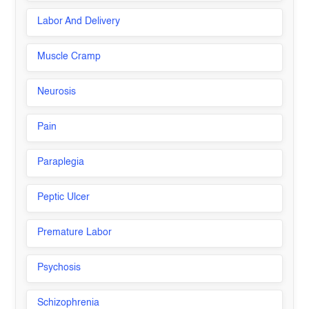
Labor And Delivery
Muscle Cramp
Neurosis
Pain
Paraplegia
Peptic Ulcer
Premature Labor
Psychosis
Schizophrenia