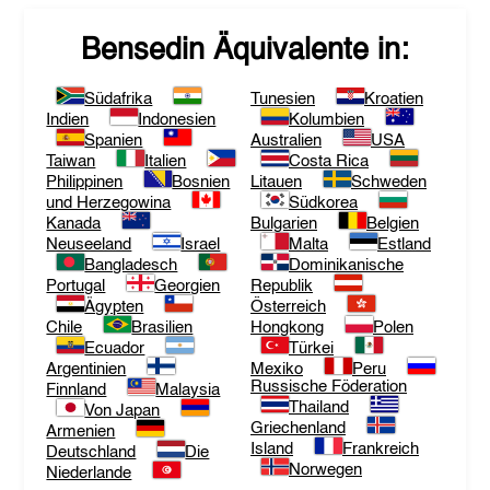
Bensedin
Äquivalente in:
Südafrika
Tunesien
Kroatien
Indien
Indonesien
Kolumbien
Spanien
Australien
USA
Taiwan
Italien
Costa Rica
Philippinen
Bosnien
Litauen
Schweden
und Herzegowina
Südkorea
Kanada
Bulgarien
Belgien
Neuseeland
Israel
Malta
Estland
Bangladesch
Dominikanische
Portugal
Georgien
Republik
Ägypten
Österreich
Chile
Brasilien
Hongkong
Polen
Ecuador
Türkei
Argentinien
Mexiko
Peru
Russische Föderation
Finnland
Malaysia
Thailand
Von Japan
Griechenland
Armenien
Island
Frankreich
Deutschland
Die
Norwegen
Niederlande