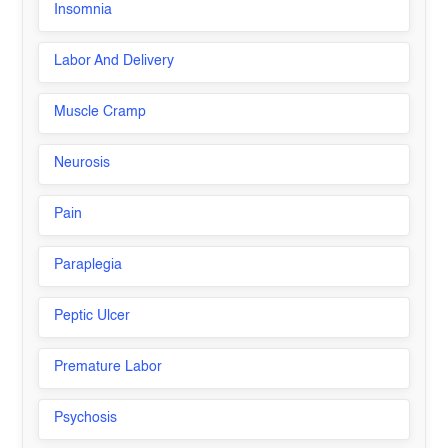
Insomnia
Labor And Delivery
Muscle Cramp
Neurosis
Pain
Paraplegia
Peptic Ulcer
Premature Labor
Psychosis