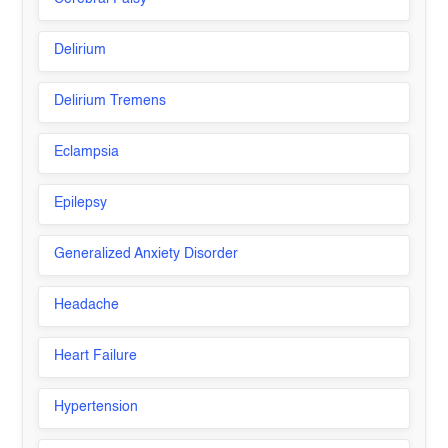
Delirium
Delirium Tremens
Eclampsia
Epilepsy
Generalized Anxiety Disorder
Headache
Heart Failure
Hypertension