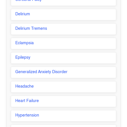
Delirium
Delirium Tremens
Eclampsia
Epilepsy
Generalized Anxiety Disorder
Headache
Heart Failure
Hypertension