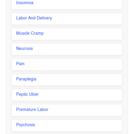
Insomnia
Labor And Delivery
Muscle Cramp
Neurosis
Pain
Paraplegia
Peptic Ulcer
Premature Labor
Psychosis