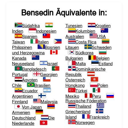
Bensedin
Äquivalente in:
Südafrika
Tunesien
Kroatien
Indien
Indonesien
Kolumbien
Spanien
Australien
USA
Taiwan
Italien
Costa Rica
Philippinen
Bosnien
Litauen
Schweden
und Herzegowina
Südkorea
Kanada
Bulgarien
Belgien
Neuseeland
Israel
Malta
Estland
Bangladesch
Dominikanische
Portugal
Georgien
Republik
Ägypten
Österreich
Chile
Brasilien
Hongkong
Polen
Ecuador
Türkei
Argentinien
Mexiko
Peru
Russische Föderation
Finnland
Malaysia
Thailand
Von Japan
Griechenland
Armenien
Island
Frankreich
Deutschland
Die
Norwegen
Niederlande