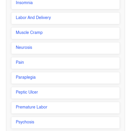
Insomnia
Labor And Delivery
Muscle Cramp
Neurosis
Pain
Paraplegia
Peptic Ulcer
Premature Labor
Psychosis