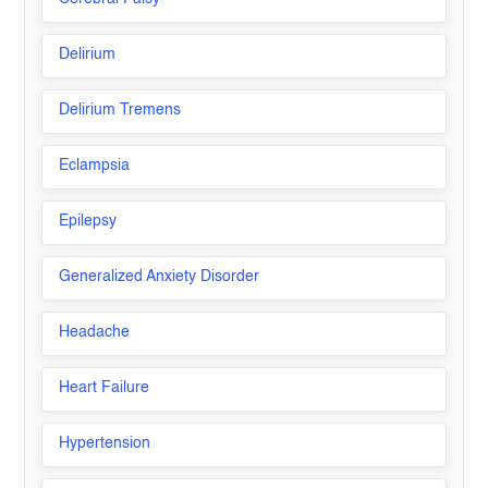
Delirium
Delirium Tremens
Eclampsia
Epilepsy
Generalized Anxiety Disorder
Headache
Heart Failure
Hypertension