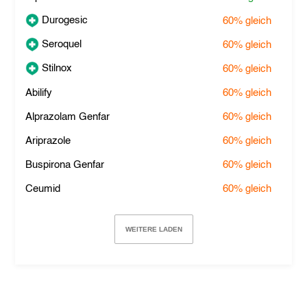
Durogesic
60%
gleich
Seroquel
60%
gleich
Stilnox
60%
gleich
Abilify
60%
gleich
Alprazolam Genfar
60%
gleich
Ariprazole
60%
gleich
Buspirona Genfar
60%
gleich
Ceumid
60%
gleich
WEITERE LADEN