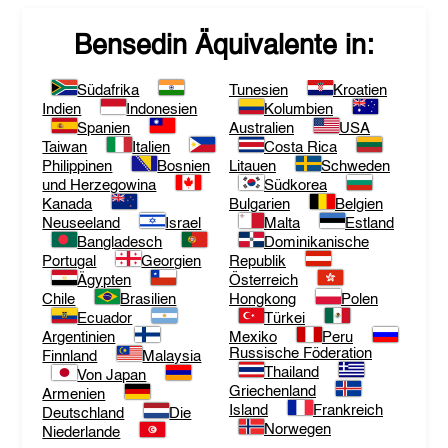
Bensedin
Äquivalente in:
Südafrika
Tunesien
Kroatien
Indien
Indonesien
Kolumbien
Spanien
Australien
USA
Taiwan
Italien
Costa Rica
Philippinen
Bosnien
Litauen
Schweden
und Herzegowina
Südkorea
Kanada
Bulgarien
Belgien
Neuseeland
Israel
Malta
Estland
Bangladesch
Dominikanische
Portugal
Georgien
Republik
Ägypten
Österreich
Chile
Brasilien
Hongkong
Polen
Ecuador
Türkei
Argentinien
Mexiko
Peru
Russische Föderation
Finnland
Malaysia
Thailand
Von Japan
Griechenland
Armenien
Island
Frankreich
Deutschland
Die
Norwegen
Niederlande