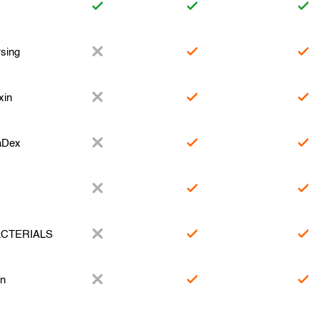
sing
xin
aDex
ACTERIALS
in