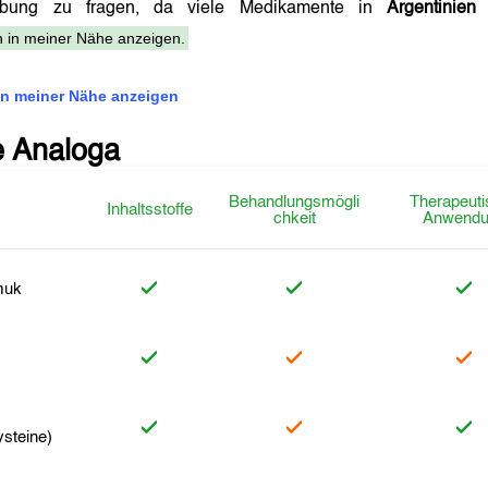
eibung zu fragen, da viele Medikamente in
Argentinien
s
 in meiner Nähe anzeigen.
n meiner Nähe anzeigen
e Analoga
Behandlungsmögli
Therapeuti
Inhaltsstoffe
chkeit
Anwendu
muk
ysteine)