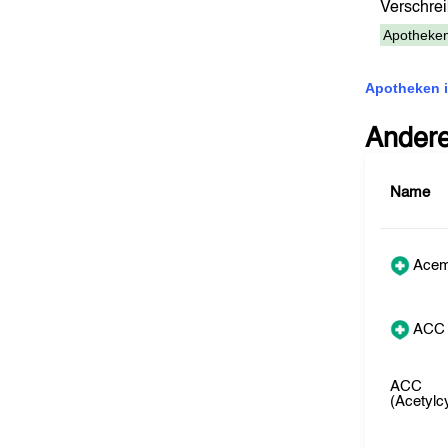
Verschr
Apotheken
Apotheken i
Ander
Name
Ace
ACC
ACC
(Acetylc