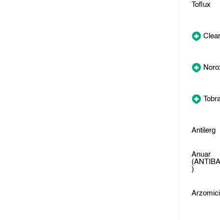
Toflux
Clear
Noro
Tobr
Antilerg
Anuar
(ANTIB
)
Arzomic