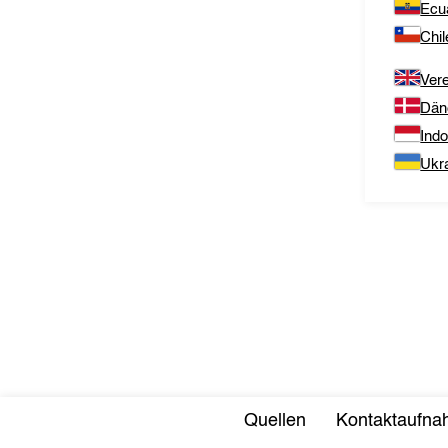
Ecu
Chil
Vere
Dän
Ind
Ukr
Quellen
Kontaktaufn