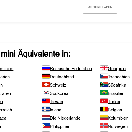
WEITERE LADEN
mini
Äquivalente in:
ntinien
Russische Föderation
Georgien
arien
Deutschland
Tschechien
en
Schweiz
Südafrika
ralien
Südkorea
Brasilien
en
Taiwan
Türkei
rreich
Island
Belgien
ada
Die Niederlande
Kolumbien
u
Philippinen
Norwegen