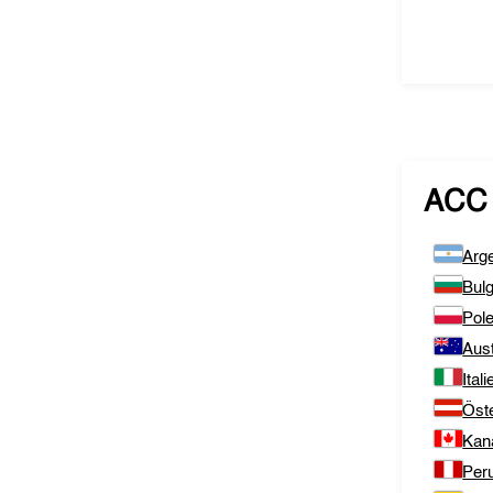
ACC 
Arge
Bulg
Pol
Aust
Itali
Öste
Kan
Per