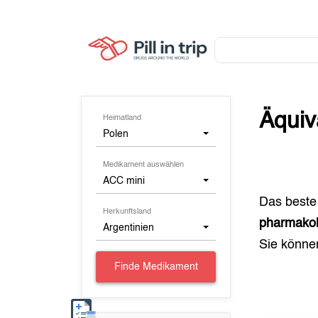
Äquiv
Heimatland
Polen
Medikament auswählen
ACC mini
Das beste
Herkunftsland
pharmakol
Argentinien
Sie könn
Finde Medikament