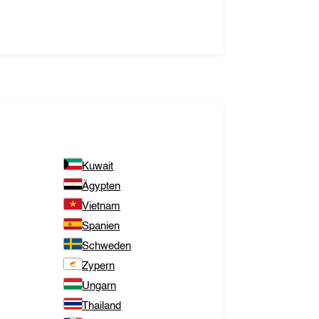
Kuwait
Ägypten
Vietnam
Spanien
Schweden
Zypern
Ungarn
Thailand