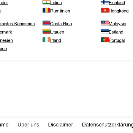
ador
Indien
Finnland
e
Rumänien
Hongkong
inigtes Königreich
Costa Rica
Malaysia
emark
Litauen
Estland
onesien
Irland
Portugal
aine
ahme
Über uns
Disclaimer
Datenschutzerklärun