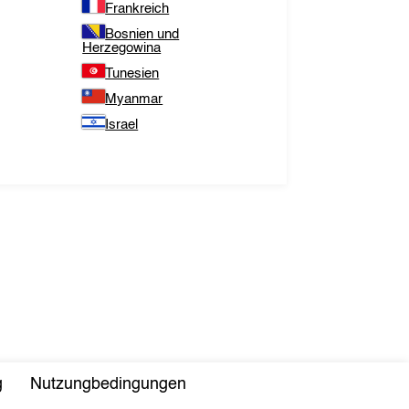
Frankreich
Bosnien und
Herzegowina
Tunesien
Myanmar
Israel
g
Nutzungbedingungen