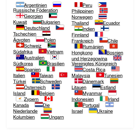
Argentinien
Peru
Russische Föderation
Philippinen
Georgien
Norwegen
Kuwait
Bulgarien
Thailand
Ecuador
Deutschland
Indien
Tschechien
Finnland
Ägypten
Polen
Frankreich
Chile
Schweiz
Rumänien
Südafrika
Vietnam
Hongkong
Bosnien
Australien
und Herzegowina
Südkorea
Brasilien
Vereinigtes Königreich
Spanien
Costa Rica
Italien
Taiwan
Malaysia
Tunesien
Türkei
Schweden
Dänemark
Österreich
Litauen
Estland
Island
Belgien
Myanmar
Zypern
Indonesien
Irland
Kanada
Die
Portugal
Niederlande
Israel
Ukraine
Kolumbien
Ungarn