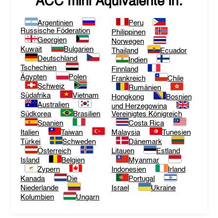
ACC mini
Äquivalente in:
Argentinien
Peru
Russische Föderation
Philippinen
Georgien
Norwegen
Kuwait
Bulgarien
Thailand
Ecuador
Deutschland
Indien
Tschechien
Finnland
Ägypten
Polen
Frankreich
Chile
Schweiz
Rumänien
Südafrika
Vietnam
Hongkong
Bosnien
Australien
und Herzegowina
Südkorea
Brasilien
Vereinigtes Königreich
Spanien
Costa Rica
Italien
Taiwan
Malaysia
Tunesien
Türkei
Schweden
Dänemark
Österreich
Litauen
Estland
Island
Belgien
Myanmar
Zypern
Indonesien
Irland
Kanada
Die
Portugal
Niederlande
Israel
Ukraine
Kolumbien
Ungarn