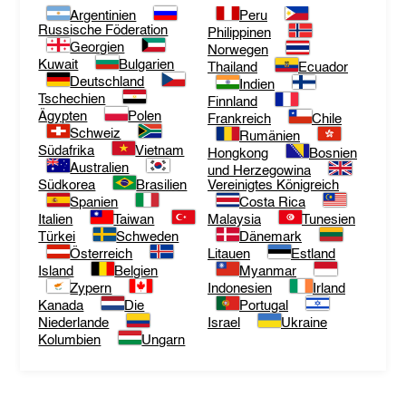
Argentinien
Peru
Russische Föderation
Philippinen
Georgien
Norwegen
Kuwait
Bulgarien
Thailand
Ecuador
Deutschland
Indien
Tschechien
Finnland
Ägypten
Polen
Frankreich
Chile
Schweiz
Rumänien
Südafrika
Vietnam
Hongkong
Bosnien
Australien
und Herzegowina
Südkorea
Brasilien
Vereinigtes Königreich
Spanien
Costa Rica
Italien
Taiwan
Malaysia
Tunesien
Türkei
Schweden
Dänemark
Österreich
Litauen
Estland
Island
Belgien
Myanmar
Zypern
Indonesien
Irland
Kanada
Die
Portugal
Niederlande
Israel
Ukraine
Kolumbien
Ungarn