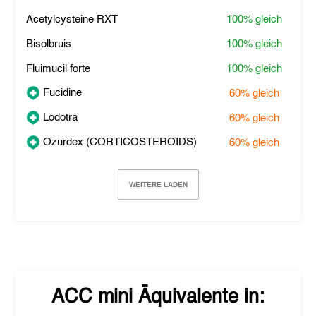
Acetylcysteine RXT
100%
gleich
Bisolbruis
100%
gleich
Fluimucil forte
100%
gleich
Fucidine
60%
gleich
Lodotra
60%
gleich
Ozurdex (CORTICOSTEROIDS)
60%
gleich
WEITERE LADEN
ACC mini
Äquivalente in: