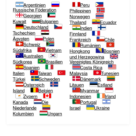
Argentinien
Peru
Russische Föderation
Philippinen
Georgien
Norwegen
Kuwait
Bulgarien
Thailand
Ecuador
Deutschland
Indien
Tschechien
Finnland
Ägypten
Polen
Frankreich
Chile
Schweiz
Rumänien
Südafrika
Vietnam
Hongkong
Bosnien
Australien
und Herzegowina
Südkorea
Brasilien
Vereinigtes Königreich
Spanien
Costa Rica
Italien
Taiwan
Malaysia
Tunesien
Türkei
Schweden
Dänemark
Österreich
Litauen
Estland
Island
Belgien
Myanmar
Zypern
Indonesien
Irland
Kanada
Die
Portugal
Niederlande
Israel
Ukraine
Kolumbien
Ungarn