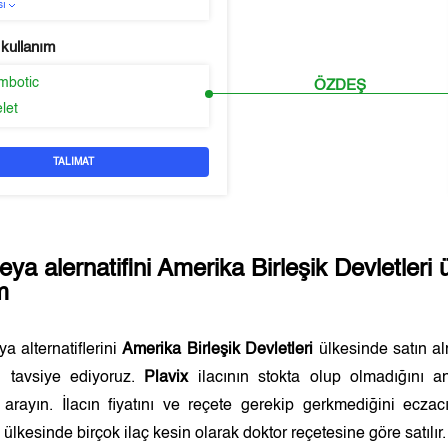
sı
 kullanım
ombotic
ÖZDEŞ
elet
TALIMAT
eya alernatifini
Amerika Birleşik Devletleri
ü
im
a alternatiflerini
Amerika Birleşik Devletleri
ülkesinde satın a
ı tavsiye ediyoruz.
Plavix
ilacının stokta olup olmadığını 
 arayın. İlacın fiyatını ve reçete gerekip gerkmediğini ecz
i
ülkesinde birçok ilaç kesin olarak doktor reçetesine göre satılır