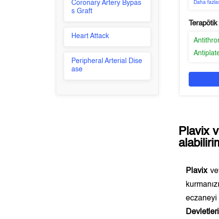
Coronary Artery Bypas
Daha fazla
s Graft
Terapötik
Heart Attack
Antithr
Antiplat
Peripheral Arterial Dise
ase
Plavix
v
alabilir
Plavix
vey
kurmanız
eczaneyi
Devletler