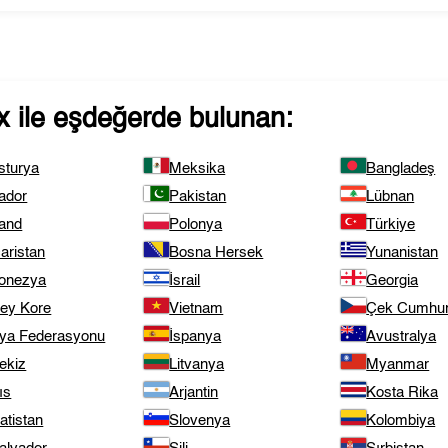
x
ile eşdeğerde bulunan:
sturya
Meksika
Bangladeş
ador
Pakistan
Lübnan
land
Polonya
Türkiye
aristan
Bosna Hersek
Yunanistan
onezya
İsrail
Georgia
ey Kore
Vietnam
Çek Cumhuri
ya Federasyonu
İspanya
Avustralya
ekiz
Litvanya
Myanmar
ıs
Arjantin
Kosta Rika
atistan
Slovenya
Kolombiya