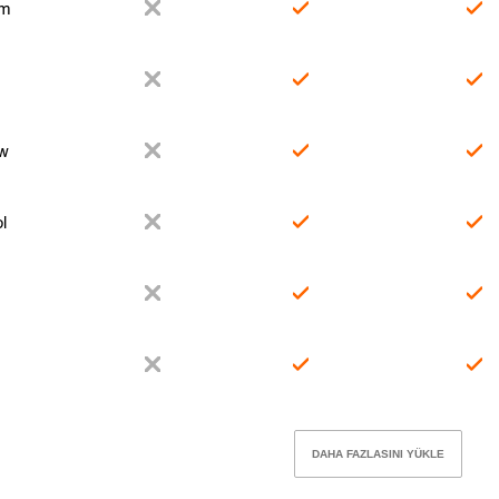
um
ow
l
DAHA FAZLASINI YÜKLE