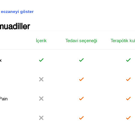
 eczaneyi göster
muadiller
İçerik
Tedavi seçeneği
Terapötik ku
x
 Pain