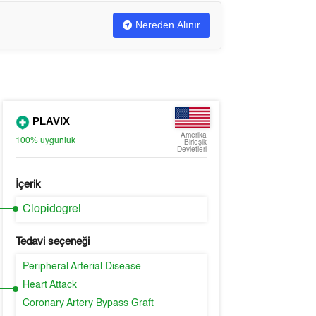
Nereden Alınır
PLAVIX
Amerika
100%
uygunluk
Birleşik
Devletleri
İçerik
Clopidogrel
Tedavi seçeneği
Peripheral Arterial Disease
Heart Attack
Coronary Artery Bypass Graft