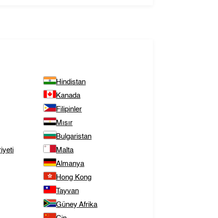
Hindistan
Kanada
Filipinler
Mısır
Bulgaristan
yeti
Malta
Almanya
Hong Kong
Tayvan
Güney Afrika