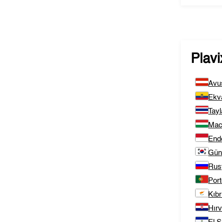
Plavi
Avu
Ekv
Tay
Mac
End
Gün
Rus
Port
Kıbr
Hırv