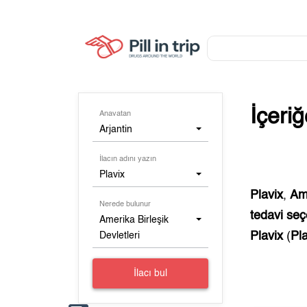
İçeri
Anavatan
Arjantin
İlacın adını yazın
Plavix
Plavix
,
Ame
Nerede bulunur
tedavi seç
Amerika Birleşik
Plavix
(
Pl
Devletleri
İlacı bul