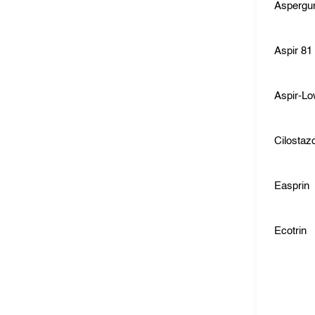
Asperg
Aspir 81
Aspir-L
Cilostazo
Easprin
Ecotrin