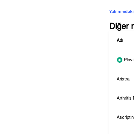
Yakınımdaki
Diğer 
Adı
Plavi
Arixtra
Arthritis
Ascriptin