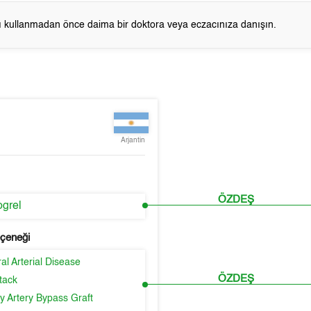
cı kullanmadan önce daima bir doktora veya eczacınıza danışın.
Arjantin
ÖZDEŞ
ogrel
eçeneği
al Arterial Disease
ÖZDEŞ
tack
y Artery Bypass Graft