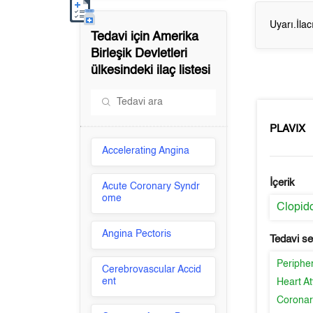
Uyarı.İla
Tedavi için
Amerika
Birleşik Devletleri
ülkesindeki ilaç listesi
PLAVIX
Accelerating Angina
İçerik
Acute Coronary Syndr
ome
Clopid
Angina Pectoris
Tedavi s
Peripher
Cerebrovascular Accid
ent
Heart At
Coronar