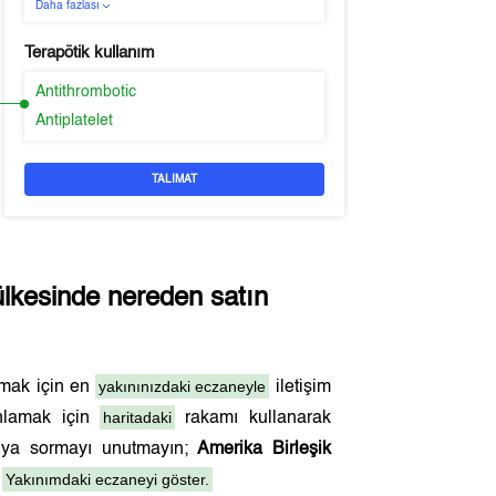
Daha fazlası
Terapötik kullanım
Antithrombotic
Antiplatelet
TALIMAT
lkesinde nereden satın
yakınınızdaki eczaneyle
lmak için en
iletişim
haritadaki
anlamak için
rakamı kullanarak
acıya sormayı unutmayın;
Amerika Birleşik
Yakınımdaki eczaneyi göster.
.