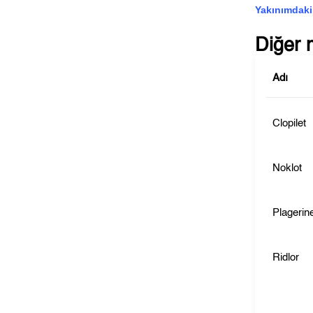
Yakınımdaki
Diğer 
Adı
Clopilet
Noklot
Plagerin
Ridlor