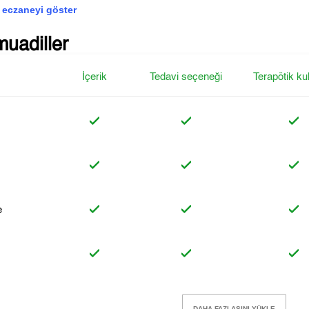
 eczaneyi göster
muadiller
İçerik
Tedavi seçeneği
Terapötik ku
e
DAHA FAZLASINI YÜKLE