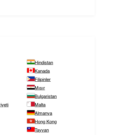
Hindistan
Kanada
Filipinler
Mısır
Bulgaristan
yeti
Malta
Almanya
Hong Kong
Tayvan