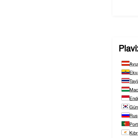
Plavi
Avu
Ekv
Tay
Mac
End
Gün
Rus
Port
Kıbr