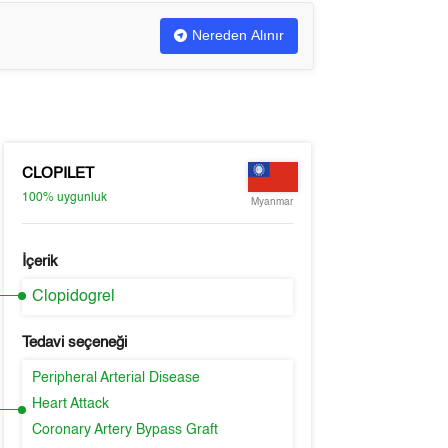
Nereden Alınır
CLOPILET
100%
uygunluk
Myanmar
İçerik
Clopidogrel
Tedavi seçeneği
Peripheral Arterial Disease
Heart Attack
Coronary Artery Bypass Graft