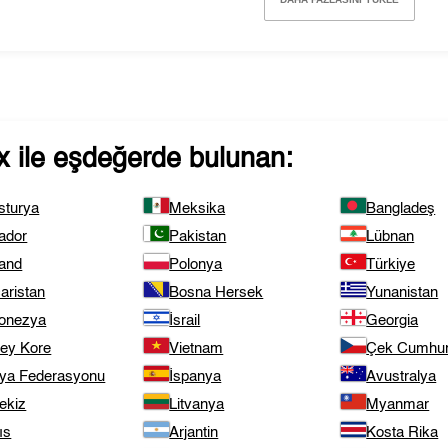
x
ile eşdeğerde bulunan:
sturya
Meksika
Bangladeş
ador
Pakistan
Lübnan
land
Polonya
Türkiye
aristan
Bosna Hersek
Yunanistan
onezya
İsrail
Georgia
ey Kore
Vietnam
Çek Cumhuri
ya Federasyonu
İspanya
Avustralya
ekiz
Litvanya
Myanmar
ıs
Arjantin
Kosta Rika