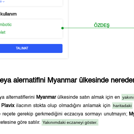
sı
 kullanım
ombotic
ÖZDEŞ
elet
TALIMAT
eya alernatifini
Myanmar
ülkesinde nereden 
yakın
a alternatiflerini
Myanmar
ülkesinde satın almak için en
haritadaki
.
Plavix
ilacının stokta olup olmadığını anlamak için
ve reçete gerekip gerkmediğini eczacıya sormayı unutmayın;
M
Yakınımdaki eczaneyi göster.
etesine göre satılır.