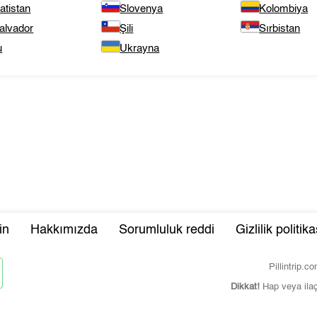
atistan
Slovenya
Kolombiya
alvador
Şili
Sırbistan
u
Ukrayna
in
Hakkımızda
Sorumluluk reddi
Gizlilik politika
Pillintrip.
Dikkat!
Hap veya ila