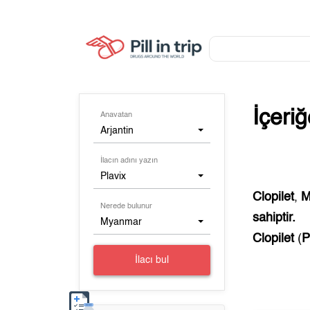
İçeri
Anavatan
Arjantin
İlacın adını yazın
Plavix
Clopilet
,
M
Nerede bulunur
sahiptir.
Myanmar
Clopilet
(
P
İlacı bul