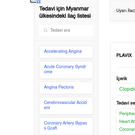
Tedavi için
Myanmar
Uyarı.İla
ülkesindeki ilaç listesi
Accelerating Angina
PLAVIX
Acute Coronary Syndr
ome
İçerik
Angina Pectoris
Clopid
Cerebrovascular Accid
Tedavi s
ent
Peripher
Heart At
Coronary Artery Bypas
s Graft
Coronar