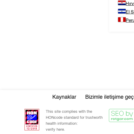
Hırv
El S
Per
Kaynaklar
Bizimle iletişime geç
This site complies with the
HONcode standard for trustworth
health information:
verify here.