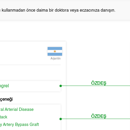
cı kullanmadan önce daima bir doktora veya eczacınıza danışın.
Arjantin
ÖZDEŞ
ogrel
eçeneği
al Arterial Disease
ÖZDEŞ
tack
y Artery Bypass Graft