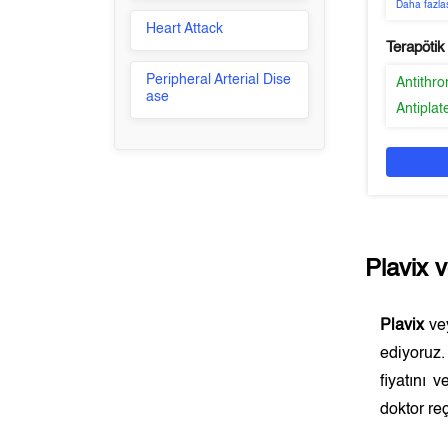
Daha fazla
Heart Attack
Terapötik
Peripheral Arterial Dise
Antithr
ase
Antiplat
Plavix
v
Plavix
vey
ediyoruz
fiyatını 
doktor reç