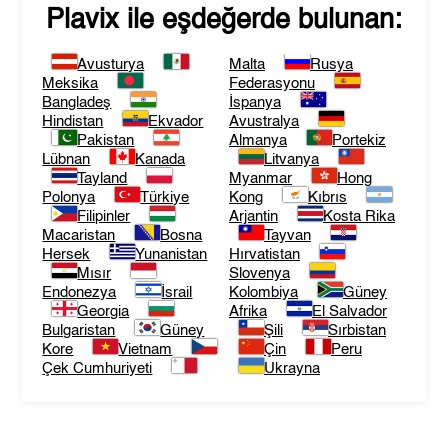
Plavix
ile eşdeğerde bulunan:
Avusturya
Malta
Rusya
Meksika
Federasyonu
Bangladeş
İspanya
Hindistan
Ekvador
Avustralya
Pakistan
Almanya
Portekiz
Lübnan
Kanada
Litvanya
Tayland
Myanmar
Hong
Polonya
Türkiye
Kong
Kıbrıs
Filipinler
Arjantin
Kosta Rika
Macaristan
Bosna
Tayvan
Hersek
Yunanistan
Hırvatistan
Mısır
Slovenya
Endonezya
İsrail
Kolombiya
Güney
Georgia
Afrika
El Salvador
Bulgaristan
Güney
Şili
Sırbistan
Kore
Vietnam
Çin
Peru
Çek Cumhuriyeti
Ukrayna