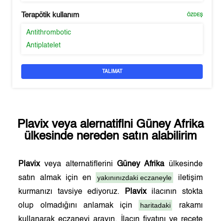
Terapötik kullanım
ÖZDEŞ
Antithrombotic
Antiplatelet
TALIMAT
Plavix
veya alernatifini
Güney Afrika
ülkesinde nereden satın alabilirim
Plavix
veya alternatiflerini
Güney Afrika
ülkesinde
yakınınızdaki eczaneyle
satın almak için en
iletişim
kurmanızı tavsiye ediyoruz.
Plavix
ilacının stokta
haritadaki
olup olmadığını anlamak için
rakamı
kullanarak eczaneyi arayın. İlacın fiyatını ve reçete