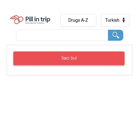
Drugs A-Z
Turkish
İlacı bul