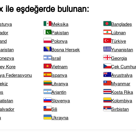
x
ile eşdeğerde bulunan:
sturya
Meksika
Bangladeş
ador
Pakistan
Lübnan
land
Polonya
Türkiye
aristan
Bosna Hersek
Yunanistan
onezya
İsrail
Georgia
ey Kore
Vietnam
Çek Cumhuri
ya Federasyonu
İspanya
Avustralya
ekiz
Litvanya
Myanmar
ıs
Arjantin
Kosta Rika
atistan
Slovenya
Kolombiya
alvador
Şili
Sırbistan
u
Ukrayna