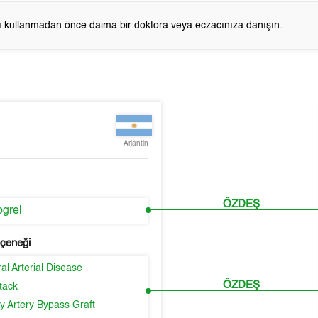
cı kullanmadan önce daima bir doktora veya eczacınıza danışın.
Arjantin
ÖZDEŞ
ogrel
eçeneği
al Arterial Disease
ÖZDEŞ
tack
y Artery Bypass Graft