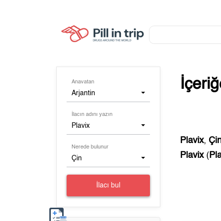
İçeri
Anavatan
Arjantin
İlacın adını yazın
Plavix
Plavix
,
Çi
Nerede bulunur
Plavix
(
Pl
Çin
İlacı bul