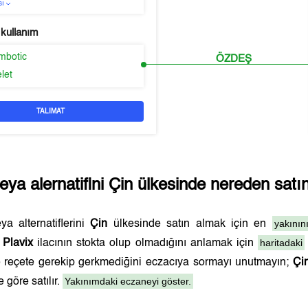
sı
 kullanım
ombotic
ÖZDEŞ
elet
TALIMAT
eya alernatifini
Çin
ülkesinde nereden satın 
yakının
a alternatiflerini
Çin
ülkesinde satın almak için en
haritadaki
.
Plavix
ilacının stokta olup olmadığını anlamak için
ve reçete gerekip gerkmediğini eczacıya sormayı unutmayın;
Çi
Yakınımdaki eczaneyi göster.
 göre satılır.