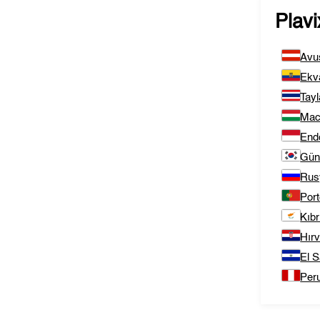
Plavi
Avu
Ekv
Tay
Mac
End
Gün
Rus
Port
Kıbr
Hırv
El S
Per