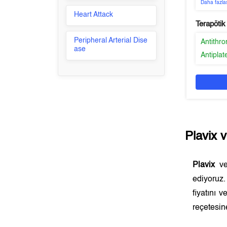
Daha fazla
Heart Attack
Terapötik
Peripheral Arterial Dise
Antithr
ase
Antiplat
Plavix
v
Plavix
vey
ediyoruz
fiyatını 
reçetesine