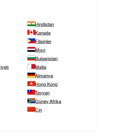
Hindistan
Kanada
Filipinler
Mısır
Bulgaristan
yeti
Malta
Almanya
Hong Kong
Tayvan
Güney Afrika
Çin