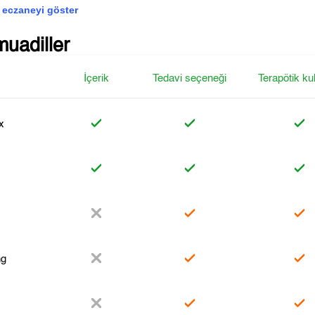
 eczaneyi göster
muadiller
İçerik
Tedavi seçeneği
Terapötik ku
x
ng