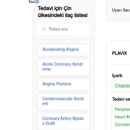
Tedavi için
Çin
Uyarı.İla
ülkesindeki ilaç listesi
Accelerating Angina
PLAVIX
Acute Coronary Syndr
ome
İçerik
Angina Pectoris
Clopid
Cerebrovascular Accid
Tedavi s
ent
Peripher
Heart At
Coronary Artery Bypas
s Graft
Coronar