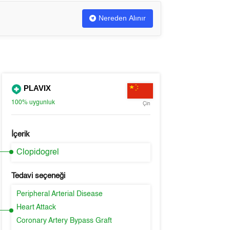
Nereden Alınır
PLAVIX
100%
uygunluk
Çin
İçerik
Clopidogrel
Tedavi seçeneği
Peripheral Arterial Disease
Heart Attack
Coronary Artery Bypass Graft