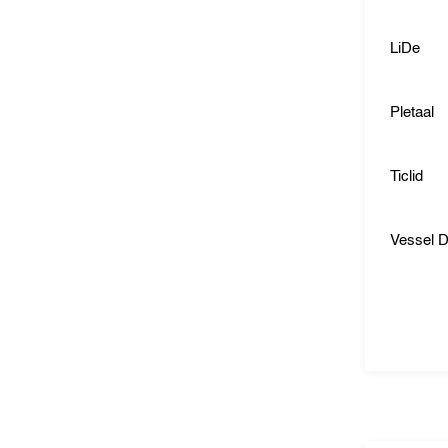
LiDe
Pletaal
Ticlid
Vessel 