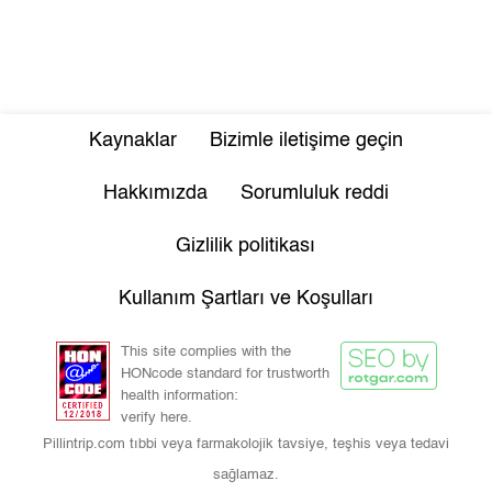
Kaynaklar
Bizimle iletişime geçin
Hakkımızda
Sorumluluk reddi
Gizlilik politikası
Kullanım Şartları ve Koşulları
This site complies with the
HONcode standard for trustworth
health information:
verify here.
Pillintrip.com tıbbi veya farmakolojik tavsiye, teşhis veya tedavi
sağlamaz.