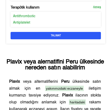
Terapötik kullanım
ÖZDEŞ
Antithrombotic
Antiplatelet
TALIMAT
Plavix
veya alernatifini
Peru
ülkesinde
nereden satın alabilirim
Plavix
veya alternatiflerini
Peru
ülkesinde satın
yakınınızdaki eczaneyle
almak için en
iletişim
kurmanızı tavsiye ediyoruz.
Plavix
ilacının stokta
haritadaki
olup olmadığını anlamak için
rakamı
kullanarak eczaneyi arayın. İlacın fiyatını ve reçete