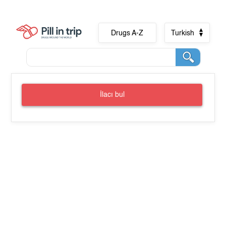
Drugs A-Z
Turkish
İlacı bul