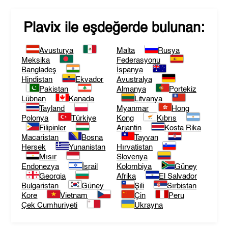
Plavix
ile eşdeğerde bulunan:
Avusturya
Malta
Rusya
Meksika
Federasyonu
Bangladeş
İspanya
Hindistan
Ekvador
Avustralya
Pakistan
Almanya
Portekiz
Lübnan
Kanada
Litvanya
Tayland
Myanmar
Hong
Polonya
Türkiye
Kong
Kıbrıs
Filipinler
Arjantin
Kosta Rika
Macaristan
Bosna
Tayvan
Hersek
Yunanistan
Hırvatistan
Mısır
Slovenya
Endonezya
İsrail
Kolombiya
Güney
Georgia
Afrika
El Salvador
Bulgaristan
Güney
Şili
Sırbistan
Kore
Vietnam
Çin
Peru
Çek Cumhuriyeti
Ukrayna