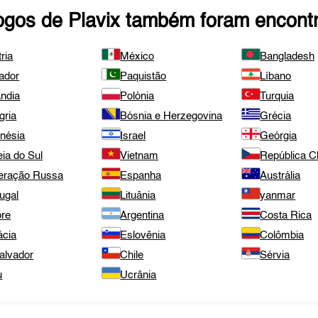
ogos de
Plavix
também foram encont
ria
México
Bangladesh
ador
Paquistão
Líbano
ândia
Polónia
Turquia
gria
Bósnia e Herzegovina
Grécia
onésia
Israel
Geórgia
ia do Sul
Vietnam
República 
eração Russa
Espanha
Austrália
ugal
Lituânia
yanmar
pre
Argentina
Costa Rica
ácia
Eslovênia
Colômbia
alvador
Chile
Sérvia
u
Ucrânia