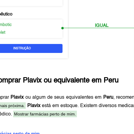
pêutico
ombotic
IGUAL
elet
INSTRUÇÃO
omprar
Plavix
ou equivalente em
Peru
mprar
Plavix
ou algum de seus equivalentes em
Peru
, recome
mais próxima.
Plavix
está em estoque. Existem diversos medica
Mostrar farmácias perto de mim.
édico.
mácias perto de mim