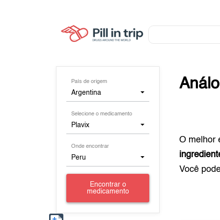
Anál
País de origem
Argentina
Selecione o medicamento
Plavix
O melhor 
Onde encontrar
ingredient
Peru
Você pod
Encontrar o
medicamento