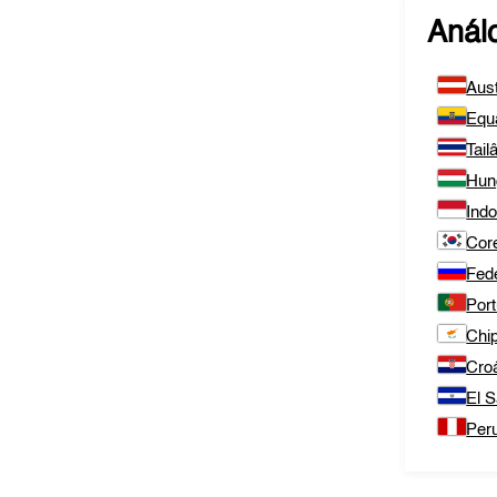
Anál
Aust
Equ
Tail
Hun
Ind
Core
Fed
Port
Chi
Cro
El S
Per