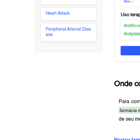
Mais
Heart Attack
Uso tera
Antithr
Peripheral Arterial Dise
Antiplat
ase
Onde c
Para co
farmácia 
de seu m
Mostrar far