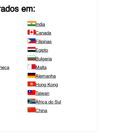
rados em:
Índia
Canada
Filipinas
Egipto
Bulgaria
Checa
Malta
Alemanha
Hong Kong
Taiwan
África do Sul
China