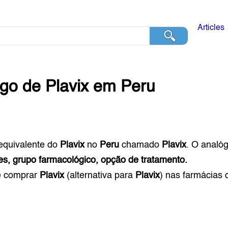
Articles
ogo de
Plavix
em
Peru
equivalente do
Plavix
no
Peru
chamado
Plavix
. O analó
es, grupo farmacológico, opção de tratamento.
e comprar
Plavix
(alternativa para
Plavix
) nas farmácias