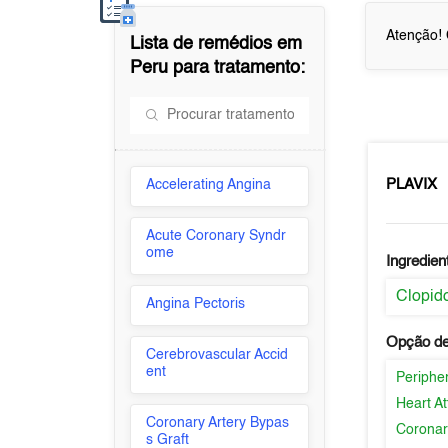
Atenção! 
Lista de remédios em
Peru
para tratamento:
PLAVIX
Accelerating Angina
Acute Coronary Syndr
ome
Ingredien
Clopid
Angina Pectoris
Opção de
Cerebrovascular Accid
ent
Peripher
Heart At
Coronary Artery Bypas
Coronar
s Graft