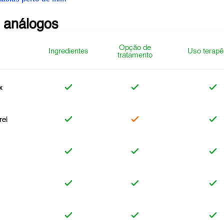
 análogos
Opção de
Ingredientes
Uso terapê
tratamento
x
rel