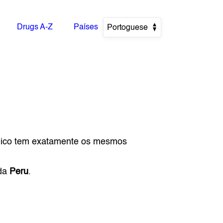
Drugs A-Z
Países
Portoguese
gico tem exatamente os mesmos
 da
Peru
.