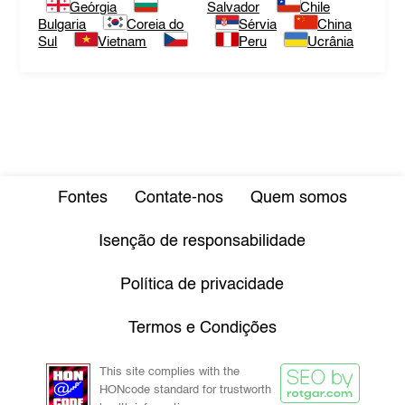
Geórgia
Salvador
Chile
Bulgaria
Coreia do
Sérvia
China
Sul
Vietnam
Peru
Ucrânia
Fontes
Contate-nos
Quem somos
Isenção de responsabilidade
Política de privacidade
Termos e Condições
This site complies with the
HONcode standard for trustworth