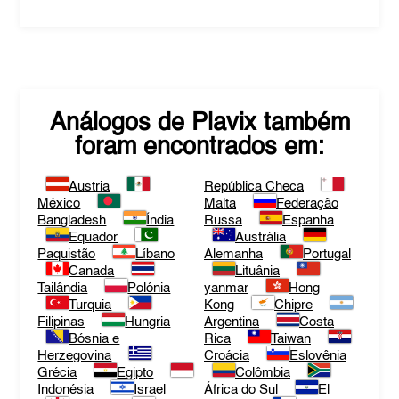
Análogos de
Plavix
também
foram encontrados em:
Austria
República Checa
México
Malta
Federação
Bangladesh
Índia
Russa
Espanha
Equador
Austrália
Paquistão
Líbano
Alemanha
Portugal
Canada
Lituânia
Tailândia
Polónia
yanmar
Hong
Turquia
Kong
Chipre
Filipinas
Hungria
Argentina
Costa
Bósnia e
Rica
Taiwan
Herzegovina
Croácia
Eslovênia
Grécia
Egipto
Colômbia
Indonésia
Israel
África do Sul
El