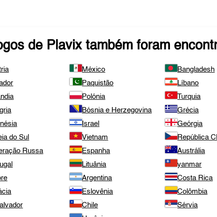
ogos de
Plavix
também foram encont
ria
México
Bangladesh
ador
Paquistão
Líbano
ândia
Polónia
Turquia
gria
Bósnia e Herzegovina
Grécia
onésia
Israel
Geórgia
ia do Sul
Vietnam
República 
eração Russa
Espanha
Austrália
ugal
Lituânia
yanmar
pre
Argentina
Costa Rica
ácia
Eslovênia
Colômbia
alvador
Chile
Sérvia