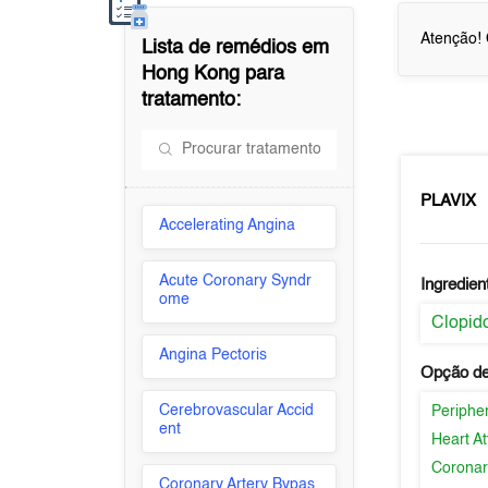
Atenção! 
Lista de remédios em
Hong Kong
para
tratamento:
PLAVIX
Accelerating Angina
Acute Coronary Syndr
Ingredien
ome
Clopid
Angina Pectoris
Opção de
Cerebrovascular Accid
Peripher
ent
Heart At
Coronar
Coronary Artery Bypas