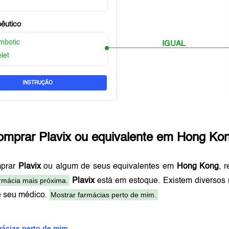
pêutico
ombotic
IGUAL
elet
INSTRUÇÃO
omprar
Plavix
ou equivalente em
Hong Ko
mprar
Plavix
ou algum de seus equivalentes em
Hong Kong
, 
rmácia mais próxima.
Plavix
está em estoque. Existem diversos
Mostrar farmácias perto de mim.
e seu médico.
mácias perto de mim