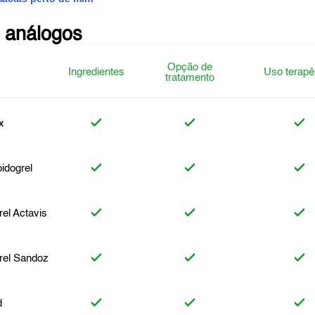
 análogos
Opção de
Ingredientes
Uso terapê
tratamento
x
idogrel
rel Actavis
rel Sandoz
d