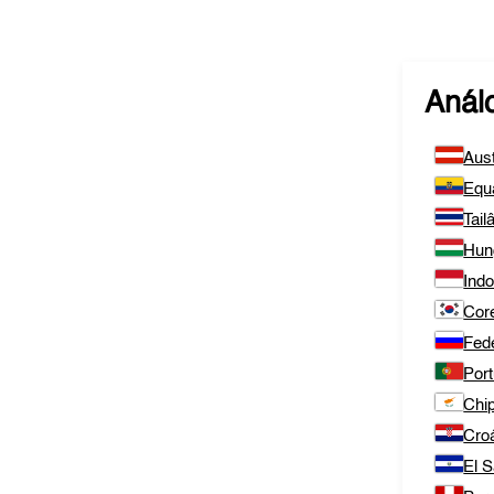
Anál
Aust
Equ
Tail
Hun
Ind
Core
Fed
Port
Chi
Cro
El S