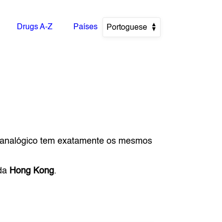
Drugs A-Z
Países
Portoguese
 analógico tem exatamente os mesmos
 da
Hong Kong
.