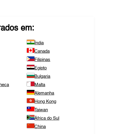
rados em:
Índia
Canada
Filipinas
Egipto
Bulgaria
Checa
Malta
Alemanha
Hong Kong
Taiwan
África do Sul
China