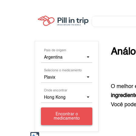
Anál
País de origem
Argentina
Selecione o medicamento
Plavix
O melhor 
Onde encontrar
ingredient
Hong Kong
Você pod
Encontrar o
medicamento