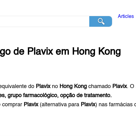
Articles
ogo de
Plavix
em
Hong Kong
equivalente do
Plavix
no
Hong Kong
chamado
Plavix
. O
es, grupo farmacológico, opção de tratamento.
e comprar
Plavix
(alternativa para
Plavix
) nas farmácias