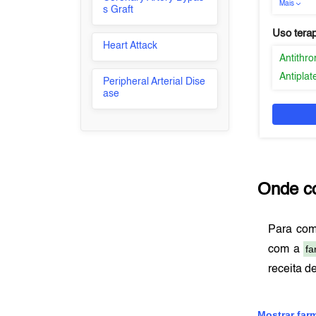
Mais
s Graft
Uso tera
Heart Attack
Antithr
Antiplat
Peripheral Arterial Dise
ase
Onde c
Para co
fa
com a
receita d
Mostrar far