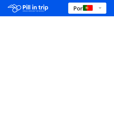
Por
Drogas a-z