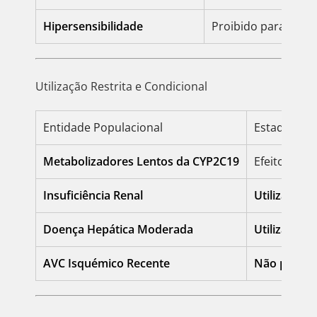
Hipersensibilidade
Proibido para doen
Utilização Restrita e Condicional
Entidade Populacional
Estado de E
Metabolizadores Lentos da CYP2C19
Efeito anti
Insuficiência Renal
Utilizar co
Doença Hepática Moderada
Utilizar co
AVC Isquémico Recente
Não pode 