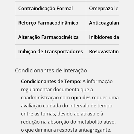
Contraindicação Formal
Omeprazol
e
Esome
Reforço Farmacodinâmico
Anticoagulantes ora
Alteração Farmacocinética
Inibidores da CYP2
Inibição de Transportadores
Rosuvastatina
e
Rep
Condicionantes de Interação
Condicionantes de Tempo:
A informação
regulamentar documenta que a
coadministração com
opioides
requer uma
avaliação cuidada do intervalo de tempo
entre as tomas, devido ao atraso e à
redução na absorção do metabolito ativo,
o que diminui a resposta antiagregante.