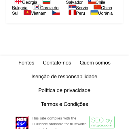
Geórgia
Salvador
Chile
Bulgaria
Coreia do
Sérvia
China
Sul
Vietnam
Peru
Ucrânia
Fontes
Contate-nos
Quem somos
Isenção de responsabilidade
Política de privacidade
Termos e Condições
This site complies with the
HONcode standard for trustworth