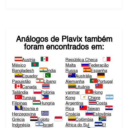
Análogos de
Plavix
também
foram encontrados em:
Austria
República Checa
México
Malta
Federação
Bangladesh
Índia
Russa
Espanha
Equador
Austrália
Paquistão
Líbano
Alemanha
Portugal
Canada
Lituânia
Tailândia
Polónia
yanmar
Hong
Turquia
Kong
Chipre
Filipinas
Hungria
Argentina
Costa
Bósnia e
Rica
Taiwan
Herzegovina
Croácia
Eslovênia
Grécia
Egipto
Colômbia
Indonésia
Israel
África do Sul
El