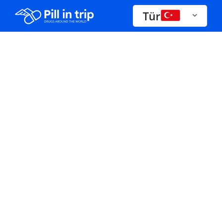
Tür
İlaçlar A-Z