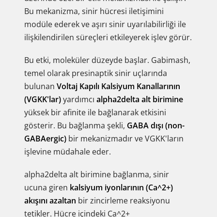
Bu mekanizma, sinir hücresi iletişimini
modüle ederek ve aşırı sinir uyarılabilirliği ile
ilişkilendirilen süreçleri etkileyerek işlev görür.
Bu etki, moleküler düzeyde başlar. Gabimash,
temel olarak presinaptik sinir uçlarında
bulunan
Voltaj Kapılı Kalsiyum Kanallarının
(VGKK'lar)
yardımcı
alpha2delta alt birimine
yüksek bir afinite ile bağlanarak etkisini
gösterir. Bu bağlanma şekli,
GABA dışı (non-
GABAergic)
bir mekanizmadır ve VGKK'ların
işlevine müdahale eder.
alpha2delta alt birimine bağlanma, sinir
ucuna giren
kalsiyum iyonlarının (Ca^2+)
akışını azaltan
bir zincirleme reaksiyonu
tetikler. Hücre içindeki Ca^2+