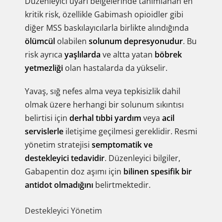
Düzenleyici uyarı belgelerinde tanımlanan en
kritik risk, özellikle Gabimash opioidler gibi
diğer MSS baskılayıcılarla birlikte alındığında
ölümcül
olabilen
solunum depresyonudur
. Bu
risk ayrıca
yaşlılarda
ve altta yatan
böbrek
yetmezliği
olan hastalarda da yükselir.
Yavaş, sığ nefes alma veya tepkisizlik dahil
olmak üzere herhangi bir solunum sıkıntısı
belirtisi için
derhal tıbbi yardım
veya
acil
servislerle
iletişime geçilmesi gereklidir. Resmi
yönetim stratejisi
semptomatik ve
destekleyici tedavidir
. Düzenleyici bilgiler,
Gabapentin doz aşımı için
bilinen spesifik bir
antidot olmadığını
belirtmektedir.
Destekleyici Yönetim