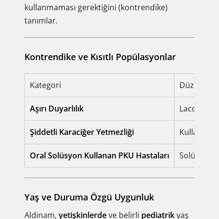
kullanmaması gerektiğini (kontrendike)
tanımlar.
Kontrendike ve Kısıtlı Popülasyonlar
Kategori
Düzenleyi
Aşırı Duyarlılık
Lacosamide
Şiddetli Karaciğer Yetmezliği
Kullanımı
Oral Solüsyon Kullanan PKU Hastaları
Solüsyon fe
Yaş ve Duruma Özgü Uygunluk
Aldinam,
yetişkinlerde
ve belirli
pediatrik
yaş