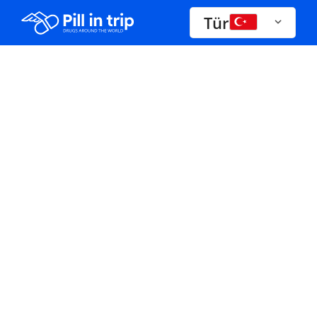
Tür
İlaçlar A-Z