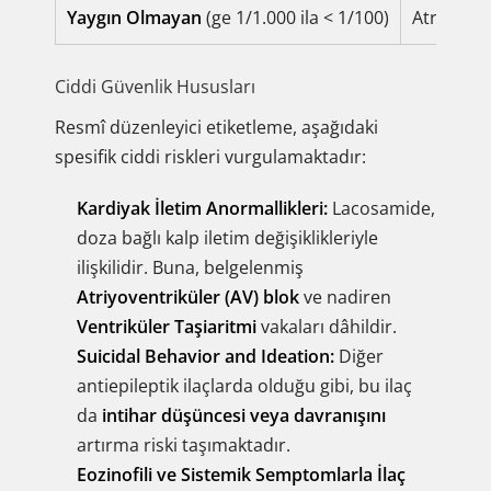
Yaygın Olmayan
(ge 1/1.000 ila < 1/100)
Atriyovent
Ciddi Güvenlik Hususları
Resmî düzenleyici etiketleme, aşağıdaki
spesifik ciddi riskleri vurgulamaktadır:
Kardiyak İletim Anormallikleri:
Lacosamide,
doza bağlı kalp iletim değişiklikleriyle
ilişkilidir. Buna, belgelenmiş
Atriyoventriküler (AV) blok
ve nadiren
Ventriküler Taşiaritmi
vakaları dâhildir.
Suicidal Behavior and Ideation:
Diğer
antiepileptik ilaçlarda olduğu gibi, bu ilaç
da
intihar düşüncesi veya davranışını
artırma riski taşımaktadır.
Eozinofili ve Sistemik Semptomlarla İlaç