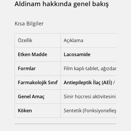
Aldinam hakkında genel bakış
Kısa Bilgiler
Özellik
Açıklama
Etken Madde
Lacosamide
Formlar
Film kaplı tablet, ağızdan kulla
Farmakolojik Sınıf
Antiepileptik İlaç (AEİ)
/ Nöbet 
Genel Amaç
Sinir hücresi aktivitesini deng
Köken
Sentetik (Fonksiyonelleştirilmi