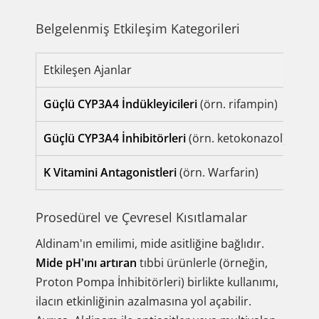
Belgelenmiş Etkileşim Kategorileri
Etkileşen Ajanlar
Etk
Güçlü CYP3A4 İndükleyicileri
(örn. rifampin)
Ald
Güçlü CYP3A4 İnhibitörleri
(örn. ketokonazol)
Ald
K Vitamini Antagonistleri
(örn. Warfarin)
Ald
Prosedürel ve Çevresel Kısıtlamalar
Aldinam'ın emilimi, mide asitliğine bağlıdır.
Mide pH'ını artıran
tıbbi ürünlerle (örneğin,
Proton Pompa İnhibitörleri) birlikte kullanımı,
ilacın etkinliğinin azalmasına yol açabilir.