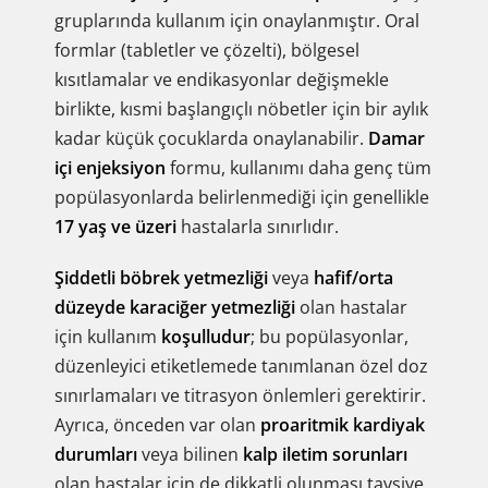
gruplarında kullanım için onaylanmıştır. Oral
formlar (tabletler ve çözelti), bölgesel
kısıtlamalar ve endikasyonlar değişmekle
birlikte, kısmi başlangıçlı nöbetler için bir aylık
kadar küçük çocuklarda onaylanabilir.
Damar
içi enjeksiyon
formu, kullanımı daha genç tüm
popülasyonlarda belirlenmediği için genellikle
17 yaş ve üzeri
hastalarla sınırlıdır.
Şiddetli böbrek yetmezliği
veya
hafif/orta
düzeyde karaciğer yetmezliği
olan hastalar
için kullanım
koşulludur
; bu popülasyonlar,
düzenleyici etiketlemede tanımlanan özel doz
sınırlamaları ve titrasyon önlemleri gerektirir.
Ayrıca, önceden var olan
proaritmik kardiyak
durumları
veya bilinen
kalp iletim sorunları
olan hastalar için de dikkatli olunması tavsiye