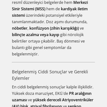
resmî düzenleyici belgelerde hem
Merkezi
Sinir Sistemi (MSS)
hem de
kardiyak iletim
sistemi
üzerindeki potansiyel etkileriyle
tanımlanmaktadır. Doz aşımı durumunda,
nöbetler
,
konfüzyon (zihin karışıklığı)
ve
bilinçte azalma veya kayıp
gibi nörolojik
belirtiler ortaya çıkabilir. Baş dönmesi ve
bulantı gibi genel semptomlar da
belgelenmiştir.
Belgelenmiş Ciddi Sonuçlar ve Gerekli
Eylemler
En ciddi belgelenmiş sonuçlar kalple ilişkilidir.
Yüksek doza maruziyet, EKG'de
PR aralığının
uzaması
ve
yüksek dereceli Atriyoventriküler
(AV) blok
,
atriyal fibrilasyon
ve
senkop